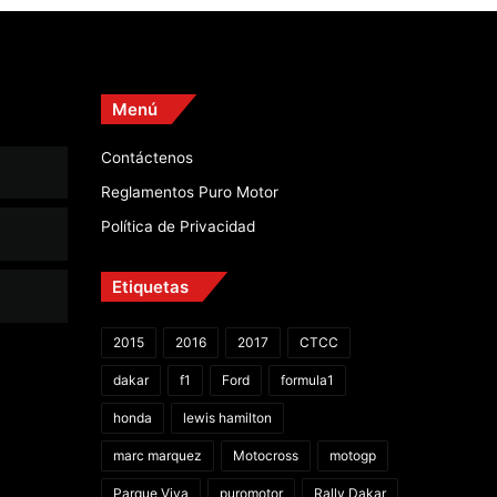
Menú
Contáctenos
Reglamentos Puro Motor
Política de Privacidad
Etiquetas
2015
2016
2017
CTCC
dakar
f1
Ford
formula1
honda
lewis hamilton
marc marquez
Motocross
motogp
Parque Viva
puromotor
Rally Dakar