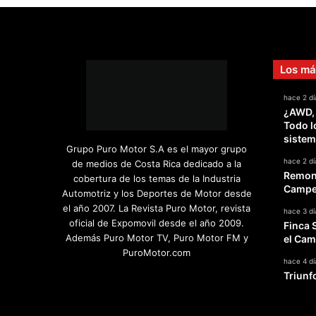
l
A
t
o
s
Los má
hace 2 dí
¿AWD,
Todo l
sistem
Grupo Puro Motor S.A es el mayor grupo
hace 2 dí
de medios de Costa Rica dedicado a la
Remont
cobertura de los temas de la Industria
Campeo
Automotriz y los Deportes de Motor desde
el año 2007. La Revista Puro Motor, revista
hace 3 dí
oficial de Expomovil desde el año 2009.
Finca 
Además Puro Motor TV, Puro Motor FM y
el Cam
PuroMotor.com
hace 4 dí
Triunf
Facebook
X
YouTube
Instagram
TikTok