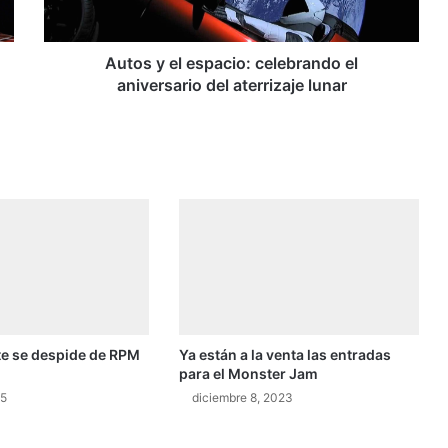
l
e
s
Autos y el espacio: celebrando el
p
aniversario del aterrizaje lunar
a
c
i
o
:
c
e
l
e
b
r
a
te se despide de RPM
Ya están a la venta las entradas
n
para el Monster Jam
d
o
25
diciembre 8, 2023
e
l