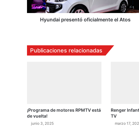
p
r
e
Hyundai presentó oficialmente el Atos
s
e
n
t
Publicaciones relacionadas
ó
o
f
i
c
i
a
l
m
¡Programa de motores RPMTV está
Renger Infan
e
de vuelta!
TV
n
t
junio 3, 2025
marzo 17, 20
e
e