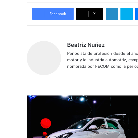
LinkedIn
Skype
Facebook
X
Beatriz Nuñez
Periodista de profesión desde el añ
motor y la industria automotriz, ca
nombrada por FECOM como la period
Siti
Fa
X
Yo
Ins
o
ce
uT
tag
we
bo
ub
ra
b
ok
e
m
H
y
u
n
d
a
i