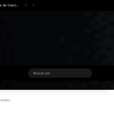
Facebook
X
YouTube
Instagram
TikTok
Acceso
Switch skin
Buscar
por
ericano