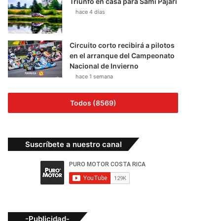
Triunfo en casa para Sami Pajari
hace 4 días
Circuito corto recibirá a pilotos
en el arranque del Campeonato
Nacional de Invierno
hace 1 semana
Todos (8569)
Suscríbete a nuestro canal
-Publicidad-