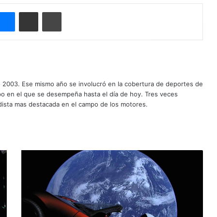
Messenger
Compartir por correo electrónico
Imprimir
o 2003. Ese mismo año se involucró en la cobertura de deportes de
mpo en el que se desempeña hasta el día de hoy. Tres veces
ista mas destacada en el campo de los motores.
A
u
t
o
s
y
e