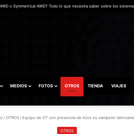
adas marcaron el inicio del Campeonato de Invierno de Kartismo
MEDIOS
FOTOS
OTROS
TIENDA
VIAJES
io
/
OTROS
/
Equipo de GT con presencia de ticos es campeón latinoam
OTROS