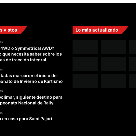
a
n
i
v
e
s vistos
Lo más actualizado
r
s
as
 4WD o Symmetrical AWD?
a
o que necesita saber sobre los
r
as de tracción integral
i
o
as
d
adas marcaron el inicio del
e
nato de Invierno de Kartismo
l
as
a
Solimar, siguiente destino para
t
peonato Nacional de Rally
e
r
as
o en casa para Sami Pajari
r
i
z