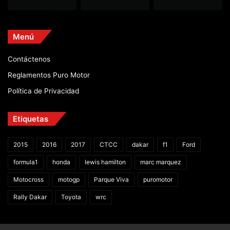
Menú
Contáctenos
Reglamentos Puro Motor
Política de Privacidad
Etiquetas
2015
2016
2017
CTCC
dakar
f1
Ford
formula1
honda
lewis hamilton
marc marquez
Motocross
motogp
Parque Viva
puromotor
Rally Dakar
Toyota
wrc