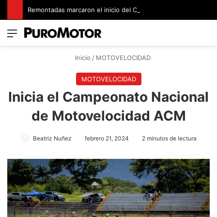
Remontadas marcaron el inicio del Campeonato de Invierno de Kartismo
Menú
Switch
B
Inicio
/
MOTOVELOCIDAD
MOTOVELOCIDAD
Inicia el Campeonato Nacional
de Motovelocidad ACM
Beatriz Nuñez
febrero 21, 2024
2 minutos de lectura