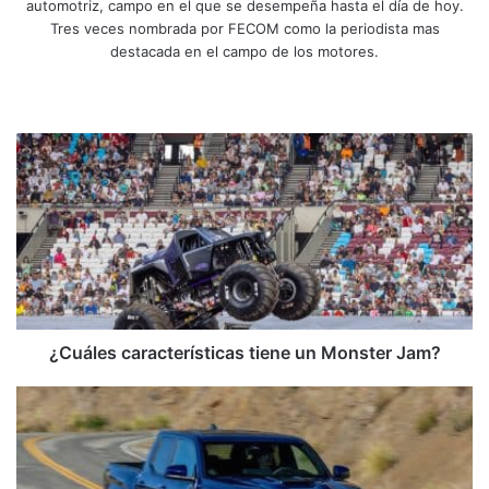
automotriz, campo en el que se desempeña hasta el día de hoy.
Tres veces nombrada por FECOM como la periodista mas
destacada en el campo de los motores.
Sitio
Facebook
X
YouTube
Instagram
web
¿Cuáles
características
tiene
un
Monster
Jam?
¿Cuáles características tiene un Monster Jam?
Nuevo
Toyota
Tacoma
ya
se