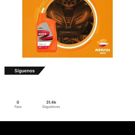
Síguenos
0
31.4k
Fans
Seguidores