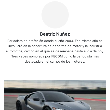
Beatriz Nuñez
Periodista de profesión desde el año 2003. Ese mismo año se
involucró en la cobertura de deportes de motor y la industria
automotriz, campo en el que se desempeña hasta el día de hoy.
Tres veces nombrada por FECOM como la periodista mas
destacada en el campo de los motores.
Sitio
Facebook
X
YouTube
Instagram
web
Acura
despide
al
NSX
Type
S