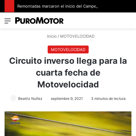
Remontadas marcaron el inicio del Campeonato de Invierno de Kartismo
Menú
Switch
B
Inicio
/
MOTOVELOCIDAD
MOTOVELOCIDAD
Circuito inverso llega para la
cuarta fecha de
Motovelocidad
Beatriz Nuñez
septiembre 9, 2021
3 minutos de lectura