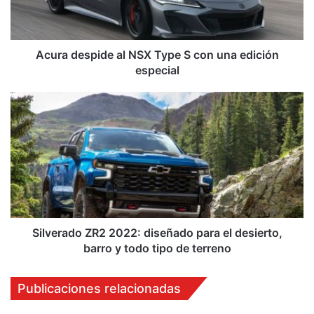
con
una
edición
especial
Acura despide al NSX Type S con una edición
especial
Silverado
ZR2
2022:
diseñado
para
el
desierto,
barro
y
todo
Silverado ZR2 2022: diseñado para el desierto,
tipo
barro y todo tipo de terreno
de
terreno
Publicaciones relacionadas