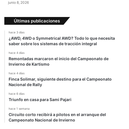
junio 8, 2026
l
i
n
Últimas publicaciones
g
e
hace 3 días
n
¿AWD, 4WD o Symmetrical AWD? Todo lo que necesita
e
saber sobre los sistemas de tracción integral
l
hace 4 días
p
Remontadas marcaron el inicio del Campeonato de
a
Invierno de Kartismo
í
s
hace 4 días
Finca Solimar, siguiente destino para el Campeonato
Nacional de Rally
hace 6 días
Triunfo en casa para Sami Pajari
hace 1 semana
Circuito corto recibirá a pilotos en el arranque del
Campeonato Nacional de Invierno