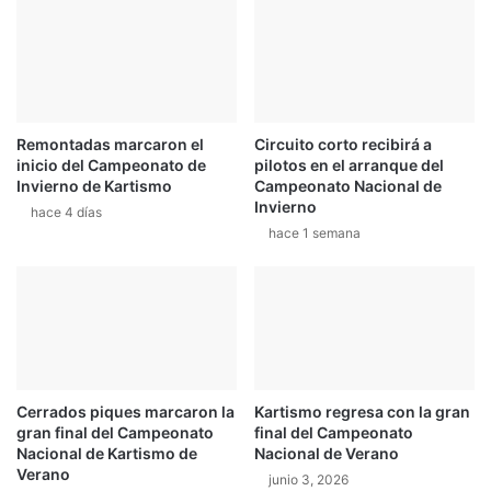
P
i
a
c
r
a
q
c
u
i
e
ó
Remontadas marcaron el
Circuito corto recibirá a
V
n
inicio del Campeonato de
pilotos en el arranque del
i
q
Invierno de Kartismo
Campeonato Nacional de
v
u
Invierno
hace 4 días
a
e
hace 1 semana
o
f
r
e
c
e
c
a
Cerrados piques marcaron la
Kartismo regresa con la gran
r
gran final del Campeonato
final del Campeonato
p
Nacional de Kartismo de
Nacional de Verano
o
Verano
junio 3, 2026
o