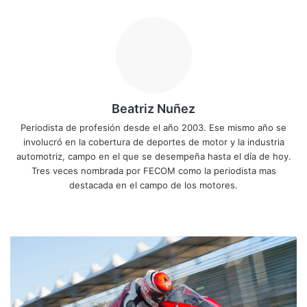
Beatriz Nuñez
Periodista de profesión desde el año 2003. Ese mismo año se
involucró en la cobertura de deportes de motor y la industria
automotriz, campo en el que se desempeña hasta el día de hoy.
Tres veces nombrada por FECOM como la periodista mas
destacada en el campo de los motores.
Siti
Fa
X
Yo
Ins
o
ce
uT
tag
we
bo
ub
ra
Y
b
ok
e
m
a
r
i
s