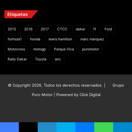
Etiquetas
2015
2016
2017
CTCC
dakar
f1
Ford
formula1
honda
lewis hamilton
marc marquez
Motocross
motogp
Parque Viva
puromotor
Rally Dakar
Toyota
wrc
© Copyright 2026, Todos los derechos reservados |
Grupo
Puro Motor | Powered by
Click Digital
Facebook
X
YouTube
Instagram
TikTok