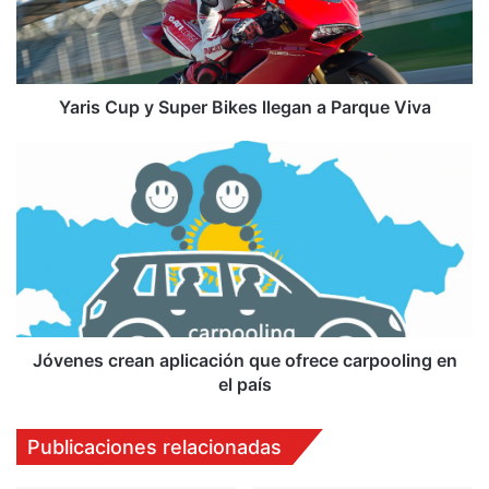
C
u
p
y
S
Yaris Cup y Super Bikes llegan a Parque Viva
u
p
J
e
ó
r
v
B
e
i
n
k
e
e
s
s
c
l
r
l
e
Jóvenes crean aplicación que ofrece carpooling en
e
a
el país
g
n
a
a
Publicaciones relacionadas
n
p
a
l