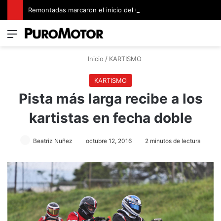
Remontadas marcaron el inicio del Campeonato de Invierno de Kartismo
Menú
Switch
B
Inicio
/
KARTISMO
KARTISMO
Pista más larga recibe a los
kartistas en fecha doble
Beatriz Nuñez
octubre 12, 2016
2 minutos de lectura