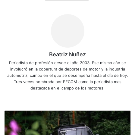
Beatriz Nuñez
Periodista de profesión desde el año 2003. Ese mismo año se
involucró en la cobertura de deportes de motor y la industria
automotriz, campo en el que se desempeña hasta el día de hoy.
Tres veces nombrada por FECOM como la periodista mas
destacada en el campo de los motores.
Sitio
Facebook
X
YouTube
Instagram
web
iCAUR
V27
e-
DRIVE,