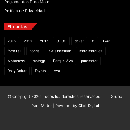
Reglamentos Puro Motor
Política de Privacidad
Etiquetas
2015
2016
2017
CTCC
dakar
f1
Ford
formula1
honda
lewis hamilton
marc marquez
Motocross
motogp
Parque Viva
puromotor
Rally Dakar
Toyota
wrc
© Copyright 2026, Todos los derechos reservados |
Grupo
Puro Motor | Powered by
Click Digital
Facebook
X
YouTube
Instagram
TikTok