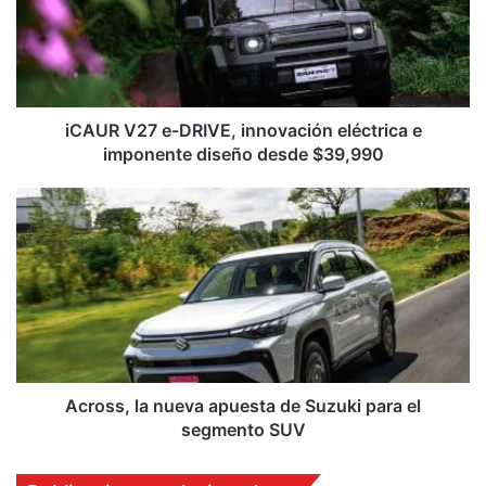
innovación
eléctrica
e
imponente
diseño
desde
iCAUR V27 e-DRIVE, innovación eléctrica e
$39,990
imponente diseño desde $39,990
Across,
la
nueva
apuesta
de
Suzuki
para
el
segmento
SUV
Across, la nueva apuesta de Suzuki para el
segmento SUV