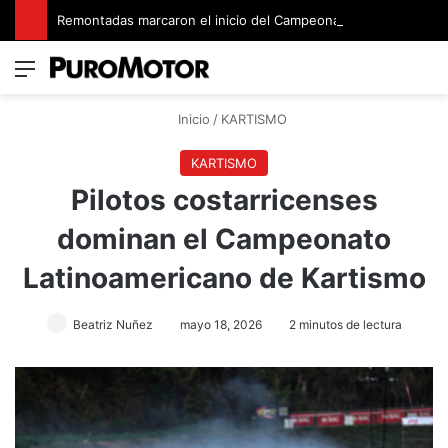
Remontadas marcaron el inicio del Campeonato de Invierno de Kartismo
Menú
Switch
B
Inicio
/
KARTISMO
KARTISMO
Pilotos costarricenses
dominan el Campeonato
Latinoamericano de Kartismo
Beatriz Nuñez
mayo 18, 2026
2 minutos de lectura