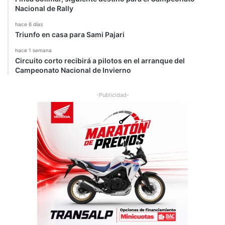
Nacional de Rally
d
a
hace 6 días
a
Triunfo en casa para Sami Pajari
b
a
hace 1 semana
Circuito corto recibirá a pilotos en el arranque del
n
Campeonato Nacional de Invierno
d
o
n
-Publicidad-
a
!