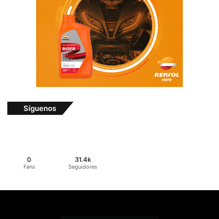
Síguenos
0
31.4k
Fans
Seguidores