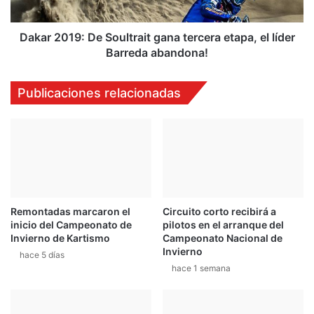
f
1
r
9
e
:
Dakar 2019: De Soultrait gana tercera etapa, el líder
n
D
Barreda abandona!
o
e
s
S
Publicaciones relacionadas
A
o
B
u
S
l
t
r
a
i
t
Remontadas marcaron el
Circuito corto recibirá a
g
inicio del Campeonato de
pilotos en el arranque del
a
Invierno de Kartismo
Campeonato Nacional de
n
Invierno
hace 5 días
a
hace 1 semana
t
e
r