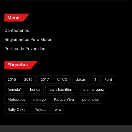
Menú
Contáctenos
Reglamentos Puro Motor
Política de Privacidad
Etiquetas
2015
2016
2017
CTCC
dakar
f1
Ford
formula1
honda
lewis hamilton
marc marquez
Motocross
motogp
Parque Viva
puromotor
Rally Dakar
Toyota
wrc