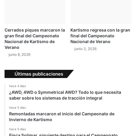
c
e
r
a
e
Cerrados piques marcaron la
Kartismo regresa con la gran
t
gran final del Campeonato
final del Campeonato
a
Nacional de Kartismo de
Nacional de Verano
p
Verano
junio 3, 2026
a
junio 8, 2026
,
e
l
Últimas publicaciones
l
í
hace 4 días
d
¿AWD, 4WD o Symmetrical AWD? Todo lo que necesita
e
saber sobre los sistemas de tracción integral
r
hace 5 días
B
Remontadas marcaron el inicio del Campeonato de
a
Invierno de Kartismo
r
r
hace 5 días
e
Finca Solimar, siguiente destino para el Campeonato