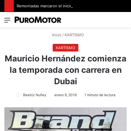
Remontadas marcaron el inicio del Campeonato de Invierno de Kartismo
Menú
Switch
B
Inicio
/
KARTISMO
KARTISMO
Mauricio Hernández comienza
la temporada con carrera en
Dubai
Beatriz Nuñez
enero 9, 2019
1 minuto de lectura