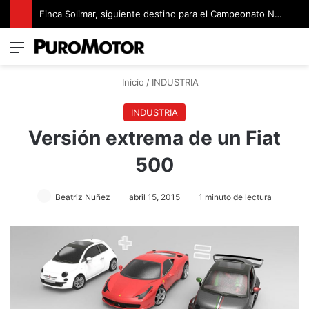
Finca Solimar, siguiente destino para el Campeonato Nacional de Rally
Menú
Switch
B
Inicio
/
INDUSTRIA
INDUSTRIA
Versión extrema de un Fiat
500
Beatriz Nuñez
abril 15, 2015
1 minuto de lectura