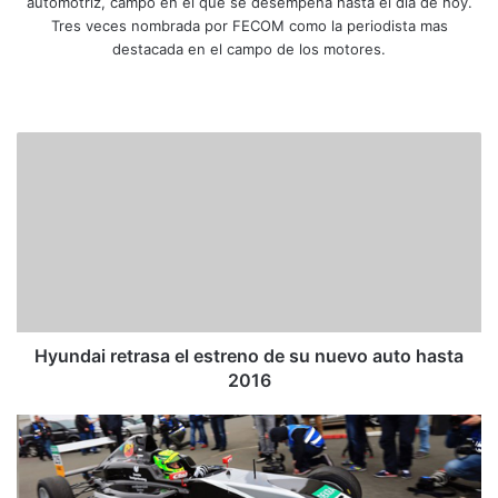
automotriz, campo en el que se desempeña hasta el día de hoy.
Tres veces nombrada por FECOM como la periodista mas
destacada en el campo de los motores.
Siti
Fa
X
Yo
Ins
o
ce
uT
tag
we
bo
ub
ra
H
b
ok
e
m
y
u
n
d
a
i
r
e
t
Hyundai retrasa el estreno de su nuevo auto hasta
r
2016
a
s
M
a
i
e
c
l
k