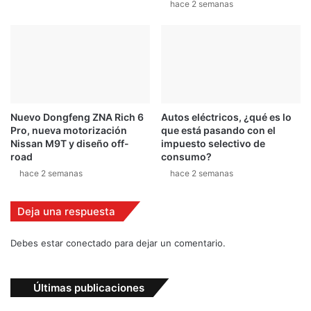
hace 2 semanas
a
m
s
u
t
l
a
a
2
4
0
1
6
Nuevo Dongfeng ZNA Rich 6
Autos eléctricos, ¿qué es lo
Pro, nueva motorización
que está pasando con el
Nissan M9T y diseño off-
impuesto selectivo de
road
consumo?
hace 2 semanas
hace 2 semanas
Deja una respuesta
Debes estar conectado para dejar un comentario.
Últimas publicaciones