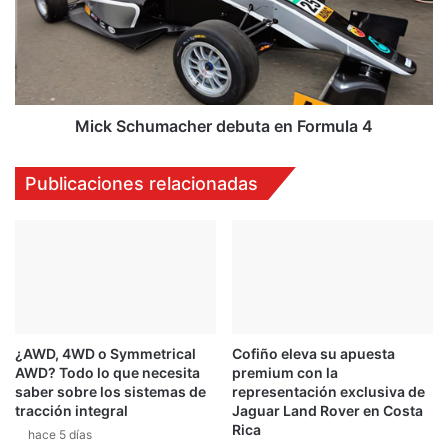
e
S
s
c
t
h
r
u
e
m
n
a
Mick Schumacher debuta en Formula 4
o
c
d
h
Publicaciones relacionadas
e
e
s
r
u
d
n
e
u
b
e
u
v
t
o
a
¿AWD, 4WD o Symmetrical
Cofiño eleva su apuesta
a
e
AWD? Todo lo que necesita
premium con la
u
n
saber sobre los sistemas de
representación exclusiva de
t
F
tracción integral
Jaguar Land Rover en Costa
o
o
Rica
hace 5 días
h
r