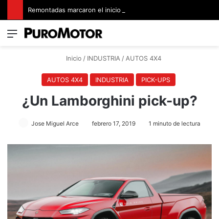
Remontadas marcaron el inicio del Campeonato de Invierno de Kartismo
Menú
Switch
B
Inicio
/
INDUSTRIA
/
AUTOS 4X4
AUTOS 4X4
INDUSTRIA
PICK-UPS
¿Un Lamborghini pick-up?
Jose Miguel Arce
febrero 17, 2019
1 minuto de lectura