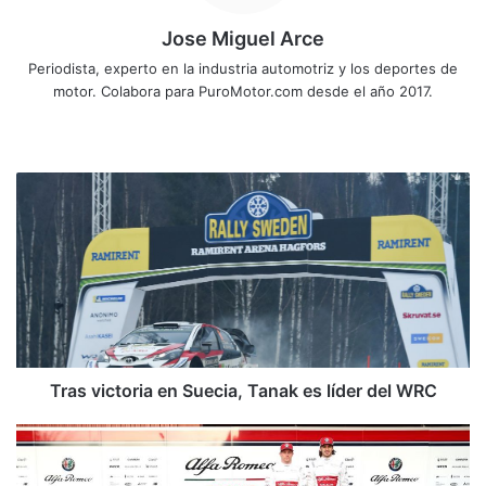
Jose Miguel Arce
Periodista, experto en la industria automotriz y los deportes de
motor. Colabora para PuroMotor.com desde el año 2017.
Siti
o
we
T
b
r
a
s
v
i
c
t
o
r
Tras victoria en Suecia, Tanak es líder del WRC
i
a
A
e
l
n
f