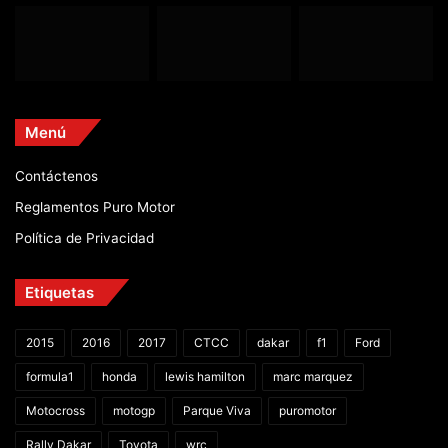
Menú
Contáctenos
Reglamentos Puro Motor
Política de Privacidad
Etiquetas
2015
2016
2017
CTCC
dakar
f1
Ford
formula1
honda
lewis hamilton
marc marquez
Motocross
motogp
Parque Viva
puromotor
Rally Dakar
Toyota
wrc