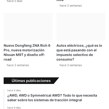
hace 5 días
l
u
hace 2 semanas
W
a
R
m
C
b
i
c
i
o
s
Nuevo Dongfeng ZNA Rich 6
Autos eléctricos, ¿qué es lo
o
Pro, nueva motorización
que está pasando con el
C
Nissan M9T y diseño off-
impuesto selectivo de
3
road
consumo?
8
hace 2 semanas
hace 2 semanas
Últimas publicaciones
hace 5 días
¿AWD, 4WD o Symmetrical AWD? Todo lo que necesita
saber sobre los sistemas de tracción integral
hace 6 días