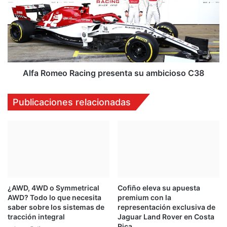
S
a
u
R
e
o
c
m
i
e
a
o
,
R
Alfa Romeo Racing presenta su ambicioso C38
T
a
a
c
Publicaciones relacionadas
n
i
a
n
k
g
e
p
s
r
l
e
í
s
d
e
¿AWD, 4WD o Symmetrical
Cofiño eleva su apuesta
e
n
AWD? Todo lo que necesita
premium con la
r
t
saber sobre los sistemas de
representación exclusiva de
d
a
tracción integral
Jaguar Land Rover en Costa
e
s
Rica