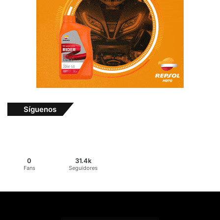
Síguenos
0
31.4k
Fans
Seguidores