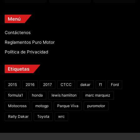
Menú
Contáctenos
Reglamentos Puro Motor
Política de Privacidad
Etiquetas
2015
2016
2017
CTCC
dakar
f1
Ford
formula1
honda
lewis hamilton
marc marquez
Motocross
motogp
Parque Viva
puromotor
Rally Dakar
Toyota
wrc