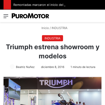
Remontadas marcaron el inicio del Campeonato de Invierno de Kartismo
Menú
Switch
B
Inicio
/
INDUSTRIA
INDUSTRIA
Triumph estrena showroom y
modelos
Beatriz Nuñez
diciembre 8, 2016
1 minuto de lectura