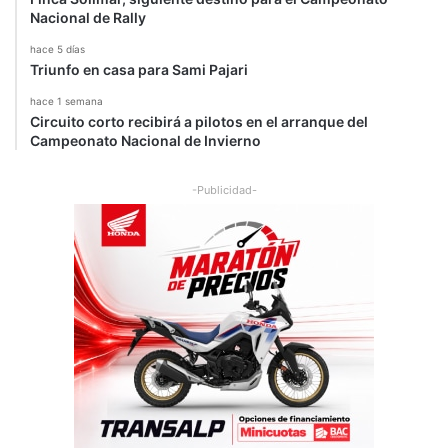
Nacional de Rally
a
d
hace 5 días
Triunfo en casa para Sami Pajari
hace 1 semana
Circuito corto recibirá a pilotos en el arranque del
Campeonato Nacional de Invierno
-Publicidad-