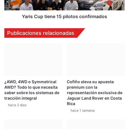
b
p
l
t
i
i
Yaris Cup tiene 15 pilotos confirmados
g
e
a
n
Publicaciones relacionadas
t
e
o
1
r
5
i
p
o
i
e
l
n
o
l
t
¿AWD, 4WD o Symmetrical
Cofiño eleva su apuesta
a
o
AWD? Todo lo que necesita
premium con la
s
s
saber sobre los sistemas de
representación exclusiva de
m
c
tracción integral
Jaguar Land Rover en Costa
o
o
Rica
hace 2 días
t
n
hace 1 semana
o
f
s
i
e
r