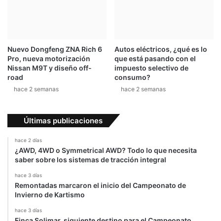
l
m
é
a
c
d
t
o
r
s
Nuevo Dongfeng ZNA Rich 6
Autos eléctricos, ¿qué es lo
i
Pro, nueva motorización
que está pasando con el
c
Nissan M9T y diseño off-
impuesto selectivo de
a
road
consumo?
s
hace 2 semanas
hace 2 semanas
,
p
o
Últimas publicaciones
r
t
hace 2 días
u
¿AWD, 4WD o Symmetrical AWD? Todo lo que necesita
s
saber sobre los sistemas de tracción integral
e
hace 3 días
g
Remontadas marcaron el inicio del Campeonato de
u
Invierno de Kartismo
r
i
hace 3 días
d
Finca Solimar, siguiente destino para el Campeonato