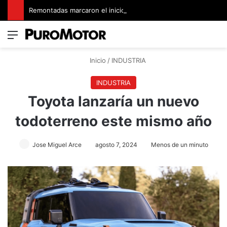
Remontadas marcaron el inicio del Campeonato de Invierno de Kartismo
Menú
Switch
B
Inicio
/
INDUSTRIA
INDUSTRIA
Toyota lanzaría un nuevo
todoterreno este mismo año
Jose Miguel Arce
agosto 7, 2024
Menos de un minuto