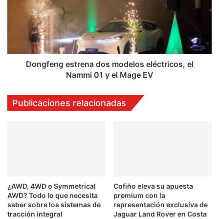
modelos
eléctricos,
el
Nammi
01
y
el
Dongfeng estrena dos modelos eléctricos, el
Mage
Nammi 01 y el Mage EV
EV
Publicaciones relacionadas
¿AWD, 4WD o Symmetrical
Cofiño eleva su apuesta
AWD? Todo lo que necesita
premium con la
saber sobre los sistemas de
representación exclusiva de
tracción integral
Jaguar Land Rover en Costa