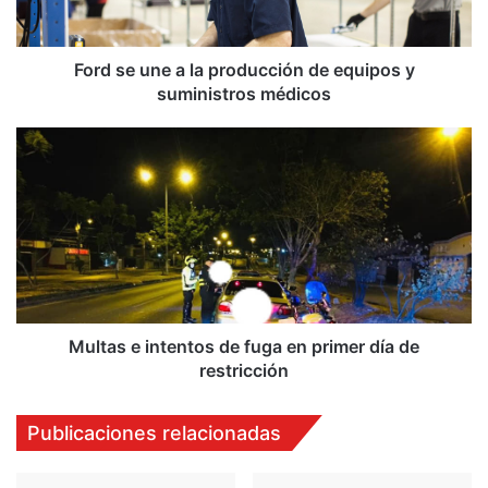
equipos
y
suministros
Ford se une a la producción de equipos y
médicos
suministros médicos
Multas
e
intentos
de
fuga
en
primer
día
de
restricción
Multas e intentos de fuga en primer día de
restricción
Publicaciones relacionadas