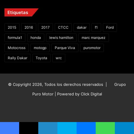
Etiquetas
2015
2016
2017
CTCC
dakar
f1
Ford
formula1
honda
lewis hamilton
marc marquez
Motocross
motogp
Parque Viva
puromotor
Rally Dakar
Toyota
wrc
© Copyright 2026, Todos los derechos reservados |
Grupo
Puro Motor | Powered by
Click Digital
Facebook
X
YouTube
Instagram
TikTok
Facebook
X
LinkedIn
Skype
Messenger
WhatsApp
Telegram