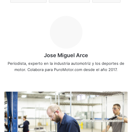
Jose Miguel Arce
Periodista, experto en la industria automotriz y los deportes de
motor. Colabora para PuroMotor.com desde el año 2017.
Sitio
web
Ford
se
une
a
la
producción
de