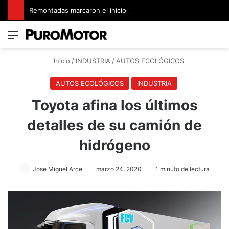
Remontadas marcaron el inicio del Campeonato de Invierno de Kartismo
Menú
Switch
B
Inicio
/
INDUSTRIA
/
AUTOS ECOLÓGICOS
AUTOS ECOLÓGICOS
INDUSTRIA
Toyota afina los últimos
detalles de su camión de
hidrógeno
Jose Miguel Arce
marzo 24, 2020
1 minuto de lectura