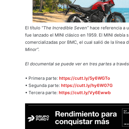
El título
“The Incredible Seven”
hace referencia a 
fue lanzado el MINI clásico en 1959. El MINI debía 
comercializadas por BMC, el cual salió de la línea
Minor”.
El documental se puede ver en tres partes a travé
• Primera parte:
https://cutt.ly/5y6WGTo
• Segunda parte:
https://cutt.ly/hy6W07G
• Tercera parte:
https://cutt.ly/Vy6Ewwb