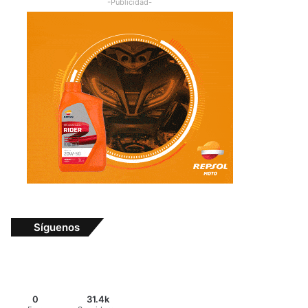
-Publicidad-
Síguenos
0
31.4k