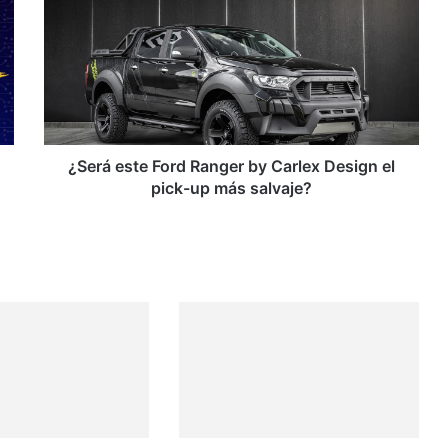
Ford
Ranger
by
Carlex
Design
el
pick-
up
¿Será este Ford Ranger by Carlex Design el
más
pick-up más salvaje?
salvaje?