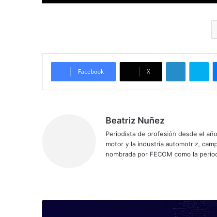
LinkedIn
Sk
Facebook
X
Beatriz Nuñez
Periodista de profesión desde el añ
motor y la industria automotriz, ca
nombrada por FECOM como la period
Sitio
Facebook
X
YouTube
Instagram
web
Elenco
de