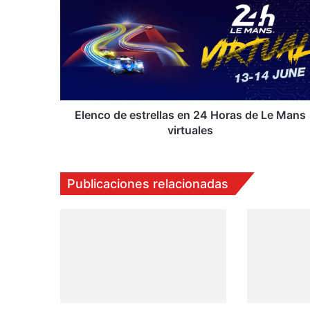
estrellas
en
24
Horas
de
Le
Mans
virtuales
Elenco de estrellas en 24 Horas de Le Mans
virtuales
Publicaciones relacionadas