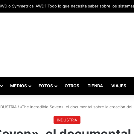
das marcaron el inicio del Campeonato de Invierno de Kartismo
MEDIOS
FOTOS
OTROS
TIENDA
VIAJES
NDUSTRIA
/
«The Incredible Seven», el documental sobre la creación del 
INDUSTRIA
Seven», el documental 