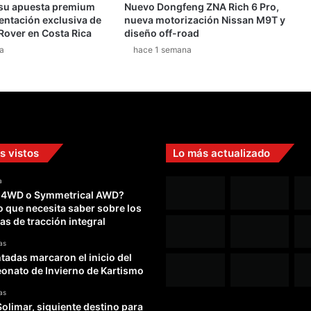
 su apuesta premium
Nuevo Dongfeng ZNA Rich 6 Pro,
entación exclusiva de
nueva motorización Nissan M9T y
Rover en Costa Rica
diseño off-road
a
hace 1 semana
s vistos
Lo más actualizado
a
 4WD o Symmetrical AWD?
o que necesita saber sobre los
as de tracción integral
as
adas marcaron el inicio del
nato de Invierno de Kartismo
as
Solimar, siguiente destino para