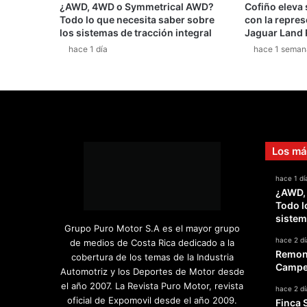
¿AWD, 4WD o Symmetrical AWD?
Cofiño eleva
Todo lo que necesita saber sobre
con la repres
los sistemas de tracción integral
Jaguar Land 
hace 1 día
hace 1 seman
Los má
hace 1 dí
¿AWD,
Todo l
sistem
Grupo Puro Motor S.A es el mayor grupo
hace 2 dí
de medios de Costa Rica dedicado a la
Remont
cobertura de los temas de la Industria
Campeo
Automotriz y los Deportes de Motor desde
el año 2007. La Revista Puro Motor, revista
hace 2 dí
oficial de Expomovil desde el año 2009.
Finca 