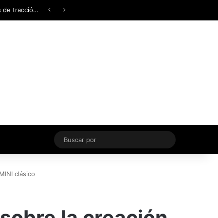
Facebook
X
YouTube
Instagram
TikTok
Acceso
Switch skin
Buscar
por
MINI clásico
sobre la creación