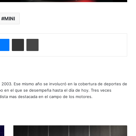
MINI
ype
Messenger
Compartir por correo electrónico
Imprimir
o 2003. Ese mismo año se involucró en la cobertura de deportes de
mpo en el que se desempeña hasta el día de hoy. Tres veces
ista mas destacada en el campo de los motores.
¿Será
este