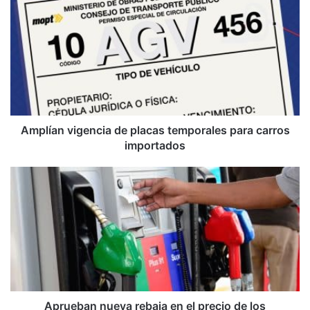
vigencia
de
placas
temporales
para
carros
importados
Amplían vigencia de placas temporales para carros
importados
Aprueban
nueva
rebaja
en
el
precio
de
los
combustibles
Aprueban nueva rebaja en el precio de los