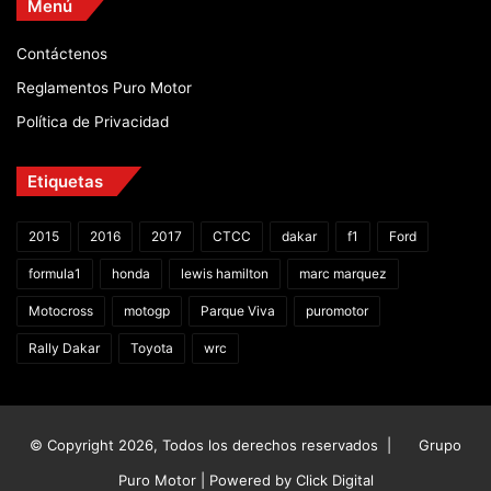
Menú
Contáctenos
Reglamentos Puro Motor
Política de Privacidad
Etiquetas
2015
2016
2017
CTCC
dakar
f1
Ford
formula1
honda
lewis hamilton
marc marquez
Motocross
motogp
Parque Viva
puromotor
Rally Dakar
Toyota
wrc
© Copyright 2026, Todos los derechos reservados |
Grupo
Puro Motor | Powered by
Click Digital