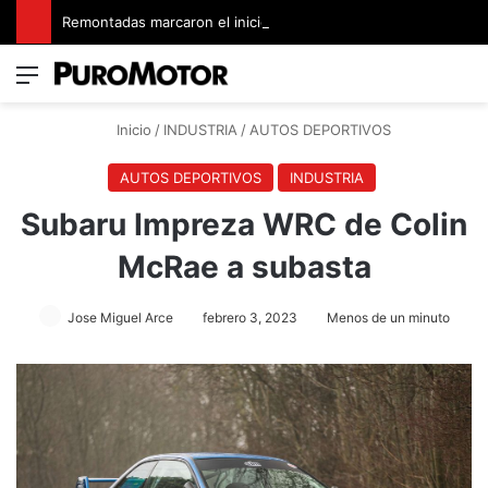
Remontadas marcaron el inicio del Campeonato de Invierno de Kartismo
Menú
Switch
B
Inicio
/
INDUSTRIA
/
AUTOS DEPORTIVOS
AUTOS DEPORTIVOS
INDUSTRIA
Subaru Impreza WRC de Colin
McRae a subasta
Jose Miguel Arce
febrero 3, 2023
Menos de un minuto