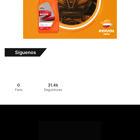
Síguenos
0
31.4k
Fans
Seguidores