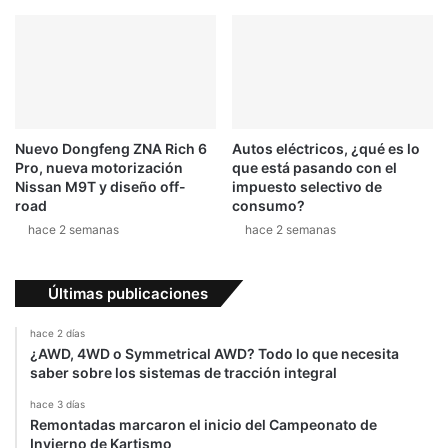
a
C
ñ
T
o
C
s
C
c
o
n
Nuevo Dongfeng ZNA Rich 6
Autos eléctricos, ¿qué es lo
d
Pro, nueva motorización
que está pasando con el
u
Nissan M9T y diseño off-
impuesto selectivo de
c
road
consumo?
e
hace 2 semanas
hace 2 semanas
a
d
i
Últimas publicaciones
a
r
hace 2 días
i
¿AWD, 4WD o Symmetrical AWD? Todo lo que necesita
o
saber sobre los sistemas de tracción integral
u
hace 3 días
n
Remontadas marcaron el inicio del Campeonato de
F
Invierno de Kartismo