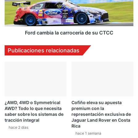
e
a
s
m
l
b
a
i
a
a
Ford cambia la carrocería de su CTCC
c
l
t
a
Publicaciones relacionadas
i
c
t
a
u
r
d
r
:
o
s
c
u
e
e
r
¿AWD, 4WD o Symmetrical
Cofiño eleva su apuesta
c
í
AWD? Todo lo que necesita
premium con la
o
a
saber sobre los sistemas de
representación exclusiva de
d
d
tracción integral
Jaguar Land Rover en Costa
e
e
Rica
hace 2 días
9
s
hace 1 semana
7
u