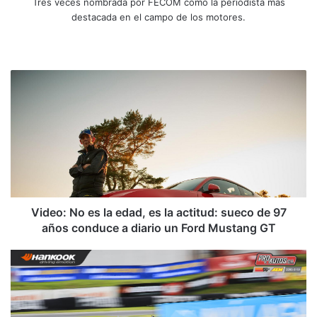
Tres veces nombrada por FECOM como la periodista mas
destacada en el campo de los motores.
Siti
Fa
X
Yo
Ins
o
ce
uT
tag
we
bo
ub
ra
V
b
ok
e
m
i
d
e
o
:
N
o
e
s
Video: No es la edad, es la actitud: sueco de 97
l
años conduce a diario un Ford Mustang GT
a
e
F
d
o
a
r
d
d
,
c