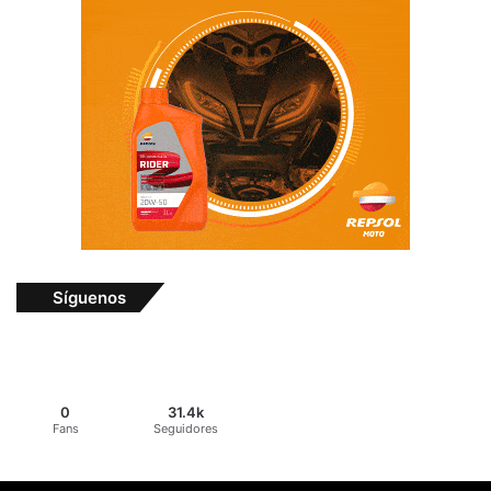
Síguenos
0
31.4k
Fans
Seguidores