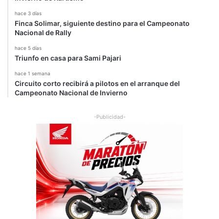
o
r
hace 3 días
d
Finca Solimar, siguiente destino para el Campeonato
Nacional de Rally
M
u
hace 5 días
s
Triunfo en casa para Sami Pajari
t
a
hace 1 semana
Circuito corto recibirá a pilotos en el arranque del
n
Campeonato Nacional de Invierno
g
G
T
-Publicidad-