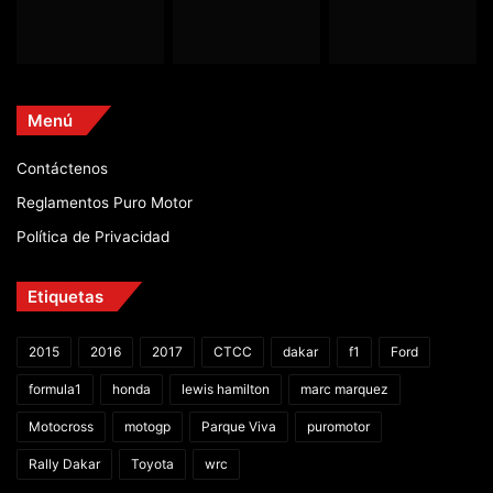
Menú
Contáctenos
Reglamentos Puro Motor
Política de Privacidad
Etiquetas
2015
2016
2017
CTCC
dakar
f1
Ford
formula1
honda
lewis hamilton
marc marquez
Motocross
motogp
Parque Viva
puromotor
Rally Dakar
Toyota
wrc