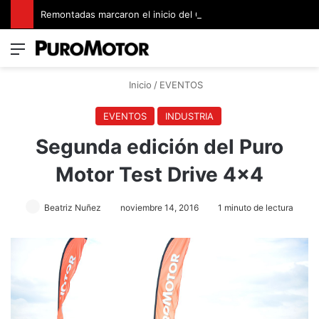
Remontadas marcaron el inicio del Campeonato de Invierno de Kartismo
Menú
Switch
B
Inicio
/
EVENTOS
EVENTOS
INDUSTRIA
Segunda edición del Puro
Motor Test Drive 4×4
Beatriz Nuñez
noviembre 14, 2016
1 minuto de lectura