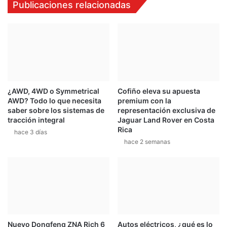
Publicaciones relacionadas
t
e
e
r
e
T
n
r
u
u
n
c
a
k
c
s
¿AWD, 4WD o Symmetrical
Cofiño eleva su apuesta
c
y
AWD? Todo lo que necesita
premium con la
i
a
saber sobre los sistemas de
representación exclusiva de
d
s
tracción integral
Jaguar Land Rover en Costa
e
e
Rica
hace 3 días
n
e
hace 2 semanas
t
n
e
c
u
e
n
t
r
a
Nuevo Dongfeng ZNA Rich 6
Autos eléctricos, ¿qué es lo