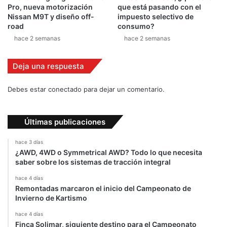
n
Pro, nueva motorización
que está pasando con el
e
Nissan M9T y diseño off-
impuesto selectivo de
n
road
consumo?
e
hace 2 semanas
hace 2 semanas
l
p
Deja una respuesta
a
í
s
Debes estar conectado para dejar un comentario.
Últimas publicaciones
hace 3 días
¿AWD, 4WD o Symmetrical AWD? Todo lo que necesita
saber sobre los sistemas de tracción integral
hace 4 días
Remontadas marcaron el inicio del Campeonato de
Invierno de Kartismo
hace 4 días
Finca Solimar, siguiente destino para el Campeonato