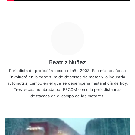
Beatriz Nuñez
Periodista de profesión desde el año 2003. Ese mismo año se
involucró en la cobertura de deportes de motor y la industria
automotriz, campo en el que se desempeña hasta el día de hoy.
Tres veces nombrada por FECOM como la periodista mas
destacada en el campo de los motores.
Siti
Fa
X
Yo
Ins
o
ce
uT
tag
we
bo
ub
ra
V
b
ok
e
m
i
d