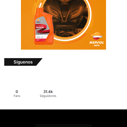
Síguenos
0
31.4k
Fans
Seguidores