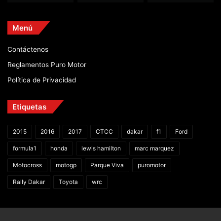
Menú
Contáctenos
Reglamentos Puro Motor
Política de Privacidad
Etiquetas
2015
2016
2017
CTCC
dakar
f1
Ford
formula1
honda
lewis hamilton
marc marquez
Motocross
motogp
Parque Viva
puromotor
Rally Dakar
Toyota
wrc