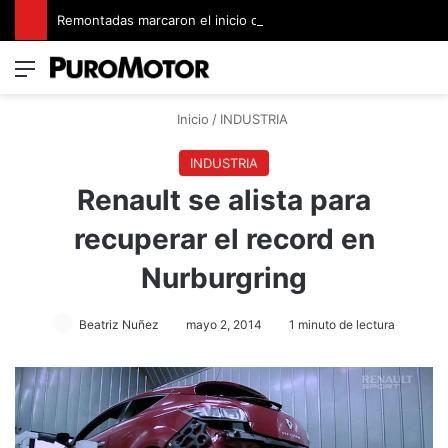
Remontadas marcaron el inicio del Campeonato de Invierno de Kartismo
Menú
Switch
B
Inicio
/
INDUSTRIA
INDUSTRIA
Renault se alista para
recuperar el record en
Nurburgring
Beatriz Nuñez
mayo 2, 2014
1 minuto de lectura