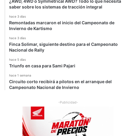
¿AWD, 4WD o Symmetrical AWD? Todo lo que necesita
f
saber sobre los sistemas de tracción integral
a
hace 3 días
r
Remontadas marcaron el inicio del Campeonato de
i
Invierno de Kartismo
hace 3 días
Finca Solimar, siguiente destino para el Campeonato
Nacional de Rally
hace 5 días
Triunfo en casa para Sami Pajari
hace 1 semana
Circuito corto recibirá a pilotos en el arranque del
Campeonato Nacional de Invierno
-Publicidad-