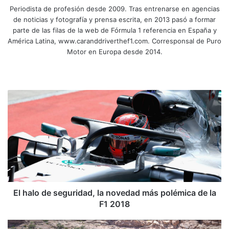
Periodista de profesión desde 2009. Tras entrenarse en agencias
de noticias y fotografía y prensa escrita, en 2013 pasó a formar
parte de las filas de la web de Fórmula 1 referencia en España y
América Latina, www.caranddriverthef1.com. Corresponsal de Puro
Motor en Europa desde 2014.
Siti
Fa
X
Yo
Ins
o
ce
uT
tag
we
bo
ub
ra
E
b
ok
e
m
l
h
a
l
o
d
e
s
e
El halo de seguridad, la novedad más polémica de la
g
F1 2018
u
r
J