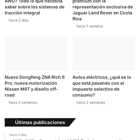
AWD? Todo lo que necesita
premium con la
m
i
saber sobre los sistemas de
representación exclusiva de
i
p
tracción integral
Jaguar Land Rover en Costa
c
o
Rica
hace 2 días
a
s
hace 1 semana
d
p
e
a
l
r
a
a
F
e
1
l
2
E
0
a
Nuevo Dongfeng ZNA Rich 6
Autos eléctricos, ¿qué es lo
1
s
Pro, nueva motorización
que está pasando con el
8
t
Nissan M9T y diseño off-
impuesto selectivo de
e
road
consumo?
r
hace 2 semanas
hace 2 semanas
J
e
e
Últimas publicaciones
p
S
hace 2 días
a