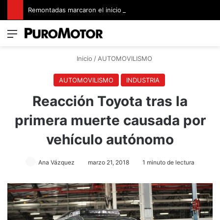
Remontadas marcaron el inicio del Campeonato de Invierno de Kartismo
Menú
Switch
B
Inicio
/
AUTOMOVILISMO
AUTOMOVILISMO
INDUSTRIA
Reacción Toyota tras la
primera muerte causada por
vehículo autónomo
Ana Vázquez
marzo 21, 2018
1 minuto de lectura