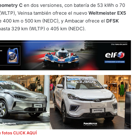
eometry C
en dos versiones, con batería de 53 kWh o 70
(WLTP), Veinsa también ofrece el nuevo
Weltmeister EX5
de 400 km o 500 km (NEDC), y Ambacar ofrece el
DFSK
hasta 329 km (WLTP) o 405 km (NEDC).
e fotos CLICK AQUÍ