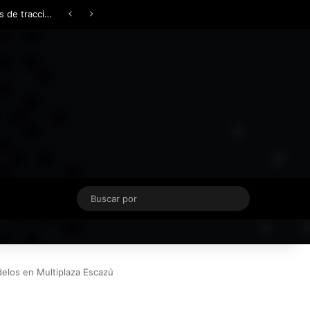
Facebook
X
YouTube
Instagram
TikTok
Acceso
Switch skin
Buscar
por
elos en Multiplaza Escazú