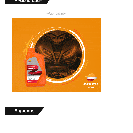
-Publicidad-
-Publicidad-
Síguenos