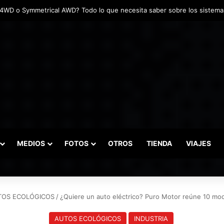
adas marcaron el inicio del Campeonato de Invierno de Kartismo
MEDIOS
FOTOS
OTROS
TIENDA
VIAJES
TOS ECOLÓGICOS
/
¿Quiere un auto eléctrico? Puro Motor reúne 10 mod
AUTOS ECOLÓGICOS
INDUSTRIA