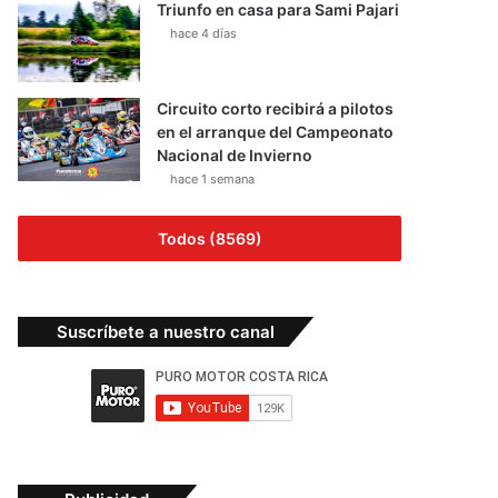
Triunfo en casa para Sami Pajari
hace 4 días
Circuito corto recibirá a pilotos
en el arranque del Campeonato
Nacional de Invierno
hace 1 semana
Todos (8569)
Suscríbete a nuestro canal