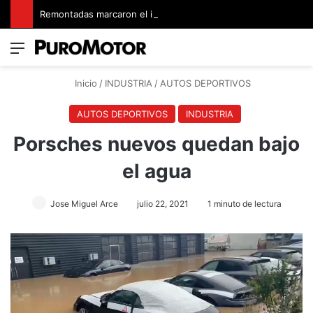
Remontadas marcaron el inicio del Campeonato de Invierno de Kartismo
Menú
Switch
B
Inicio
/
INDUSTRIA
/
AUTOS DEPORTIVOS
AUTOS DEPORTIVOS
INDUSTRIA
Porsches nuevos quedan bajo
el agua
Jose Miguel Arce
julio 22, 2021
1 minuto de lectura