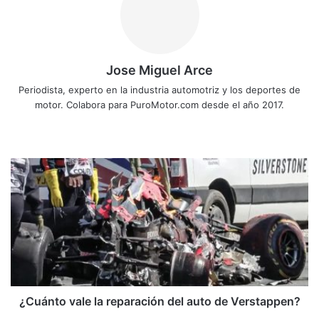
Jose Miguel Arce
Periodista, experto en la industria automotriz y los deportes de
motor. Colabora para PuroMotor.com desde el año 2017.
Sitio
web
¿Cuánto
vale
la
reparación
del
auto
de
Verstappen?
¿Cuánto vale la reparación del auto de Verstappen?