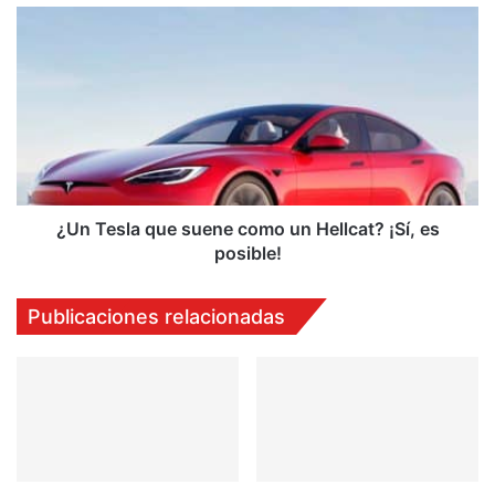
¿Un
Tesla
que
suene
como
un
Hellcat?
¡Sí,
es
posible!
¿Un Tesla que suene como un Hellcat? ¡Sí, es
posible!
Publicaciones relacionadas