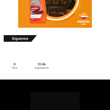
Síguenos
0
31.4k
Fans
Seguidores