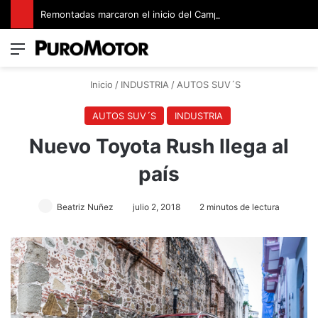
Remontadas marcaron el inicio del Campeonato de Invierno de Kartismo
Menú
Switch
B
Inicio
/
INDUSTRIA
/
AUTOS SUV´S
AUTOS SUV´S
INDUSTRIA
Nuevo Toyota Rush llega al
país
Beatriz Nuñez
julio 2, 2018
2 minutos de lectura