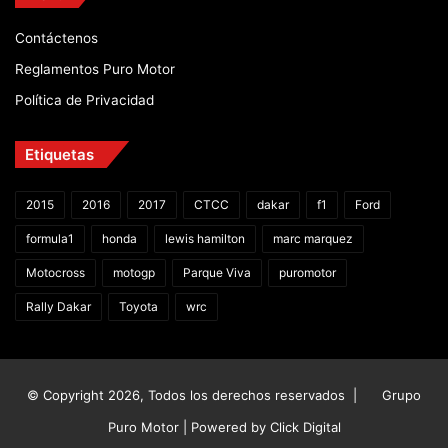
Contáctenos
Reglamentos Puro Motor
Política de Privacidad
Etiquetas
2015
2016
2017
CTCC
dakar
f1
Ford
formula1
honda
lewis hamilton
marc marquez
Motocross
motogp
Parque Viva
puromotor
Rally Dakar
Toyota
wrc
© Copyright 2026, Todos los derechos reservados |
Grupo
Puro Motor | Powered by
Click Digital