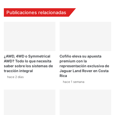
r
r
t
s
Publicaciones relacionadas
ó
o
l
n
a
a
p
s
r
c
e
e
s
l
i
e
¿AWD, 4WD o Symmetrical
Cofiño eleva su apuesta
ó
b
AWD? Todo lo que necesita
premium con la
n
r
saber sobre los sistemas de
representación exclusiva de
e
a
tracción integral
Jaguar Land Rover en Costa
n
r
Rica
hace 2 días
L
o
hace 1 semana
a
n
O
e
l
l
l
a
a
n
i