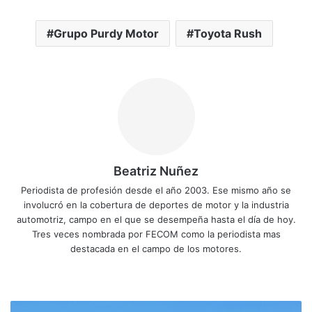
Grupo Purdy Motor
Toyota Rush
Beatriz Nuñez
Periodista de profesión desde el año 2003. Ese mismo año se
involucró en la cobertura de deportes de motor y la industria
automotriz, campo en el que se desempeña hasta el día de hoy.
Tres veces nombrada por FECOM como la periodista mas
destacada en el campo de los motores.
Siti
Fa
X
Yo
Ins
o
ce
uT
tag
we
bo
ub
ra
A