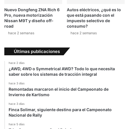
v
e
Nuevo Dongfeng ZNA Rich 6
Autos eléctricos, ¿qué es lo
r
Pro, nueva motorización
que está pasando con el
s
Nissan M9T y diseño off-
impuesto selectivo de
a
road
consumo?
r
hace 2 semanas
hace 2 semanas
i
o
d
Últimas publicaciones
e
B
hace 2 días
o
¿AWD, 4WD o Symmetrical AWD? Todo lo que necesita
r
saber sobre los sistemas de tracción integral
o
hace 3 días
4
Remontadas marcaron el inicio del Campeonato de
x
Invierno de Kartismo
4
hace 3 días
Finca Solimar, siguiente destino para el Campeonato
Nacional de Rally
hace 5 días