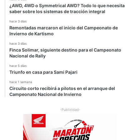
í
¿AWD, 4WD o Symmetrical AWD? Todo lo que necesita
n
saber sobre los sistemas de tracción integral
e
hace 3 días
l
Remontadas marcaron el inicio del Campeonato de
é
Invierno de Kartismo
c
t
hace 3 días
Finca Solimar, siguiente destino para el Campeonato
r
Nacional de Rally
i
c
hace 5 días
o
Triunfo en casa para Sami Pajari
hace 1 semana
Circuito corto recibirá a pilotos en el arranque del
Campeonato Nacional de Invierno
-Publicidad-