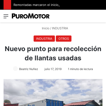
Remontadas marcaron el inicio del Campeonato de Invierno de Kartismo
Menú
Switch
B
Inicio
/
INDUSTRIA
INDUSTRIA
OTROS
Nuevo punto para recolección
de llantas usadas
Beatriz Nuñez
julio 17, 2019
1 minuto de lectura