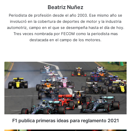
Beatriz Nuñez
Periodista de profesión desde el año 2003. Ese mismo año se
involucró en la cobertura de deportes de motor y la industria
automotriz, campo en el que se desempeña hasta el día de hoy.
Tres veces nombrada por FECOM como la periodista mas
destacada en el campo de los motores.
Siti
Fa
X
Yo
Ins
o
ce
uT
tag
we
bo
ub
ra
F
b
ok
e
m
1
p
u
b
l
i
c
a
p
F1 publica primeras ideas para reglamento 2021
r