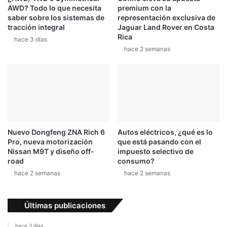
AWD? Todo lo que necesita
premium con la
n
l
saber sobre los sistemas de
representación exclusiva de
t
l
tracción integral
Jaguar Land Rover en Costa
o
a
Rica
hace 3 días
2
d
hace 2 semanas
0
a
2
e
1
n
a
c
c
i
d
Nuevo Dongfeng ZNA Rich 6
Autos eléctricos, ¿qué es lo
e
Pro, nueva motorización
que está pasando con el
n
Nissan M9T y diseño off-
impuesto selectivo de
t
road
consumo?
e
hace 2 semanas
hace 2 semanas
d
e
p
Últimas publicaciones
a
t
hace 3 días