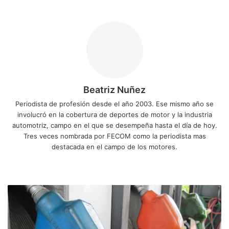
Beatriz Nuñez
Periodista de profesión desde el año 2003. Ese mismo año se
involucró en la cobertura de deportes de motor y la industria
automotriz, campo en el que se desempeña hasta el día de hoy.
Tres veces nombrada por FECOM como la periodista mas
destacada en el campo de los motores.
Siti
Fa
X
Yo
Ins
o
ce
uT
tag
we
bo
ub
ra
G
b
ok
e
m
r
a
n