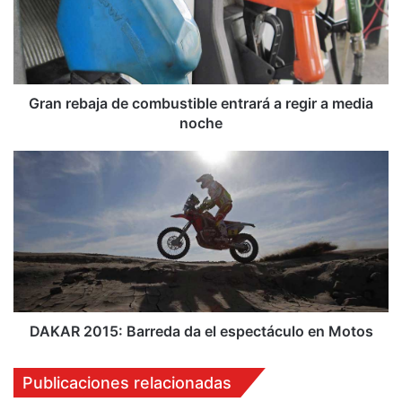
r
e
b
a
j
a
Gran rebaja de combustible entrará a regir a media
d
noche
e
c
D
o
A
m
K
b
A
u
R
s
2
t
0
i
1
b
5
l
:
DAKAR 2015: Barreda da el espectáculo en Motos
e
B
e
a
Publicaciones relacionadas
n
r