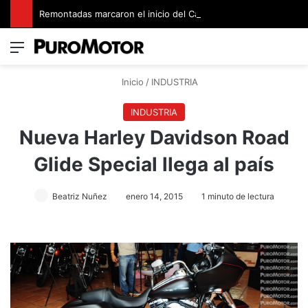
Remontadas marcaron el inicio del Campeonato de Invierno de Kartismo
Menú
Switch
B
Inicio
/
INDUSTRIA
INDUSTRIA
Nueva Harley Davidson Road
Glide Special llega al país
Beatriz Nuñez
enero 14, 2015
1 minuto de lectura