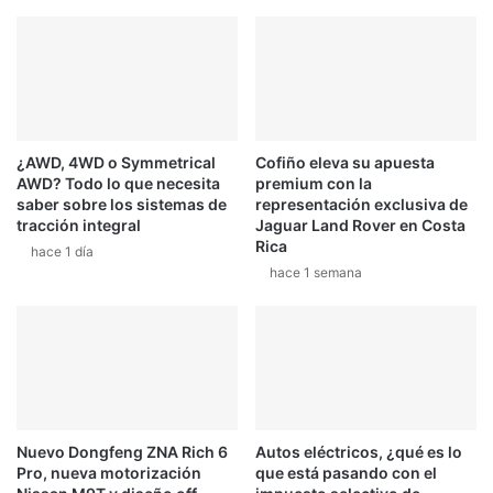
t
r
r
e
a
d
r
a
á
d
a
a
r
e
¿AWD, 4WD o Symmetrical
Cofiño eleva su apuesta
e
l
AWD? Todo lo que necesita
premium con la
g
e
saber sobre los sistemas de
representación exclusiva de
i
s
tracción integral
Jaguar Land Rover en Costa
r
p
Rica
hace 1 día
a
e
hace 1 semana
m
c
e
t
d
á
i
c
a
u
n
l
o
o
c
e
Nuevo Dongfeng ZNA Rich 6
Autos eléctricos, ¿qué es lo
h
n
Pro, nueva motorización
que está pasando con el
e
M