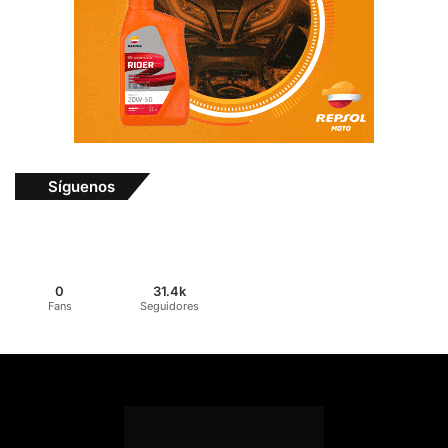
Síguenos
0
31.4k
Fans
Seguidores