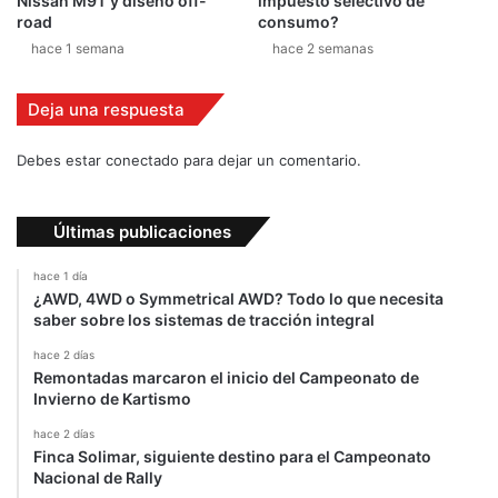
Nissan M9T y diseño off-
impuesto selectivo de
o
road
consumo?
t
hace 1 semana
hace 2 semanas
o
s
Deja una respuesta
Debes estar conectado para dejar un comentario.
Últimas publicaciones
hace 1 día
¿AWD, 4WD o Symmetrical AWD? Todo lo que necesita
saber sobre los sistemas de tracción integral
hace 2 días
Remontadas marcaron el inicio del Campeonato de
Invierno de Kartismo
hace 2 días
Finca Solimar, siguiente destino para el Campeonato
Nacional de Rally