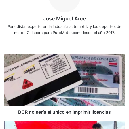
Jose Miguel Arce
Periodista, experto en la industria automotriz y los deportes de
motor. Colabora para PuroMotor.com desde el año 2017.
Sitio
web
BCR
no
sería
el
único
en
imprimir
licencias
BCR no sería el único en imprimir licencias
Niños