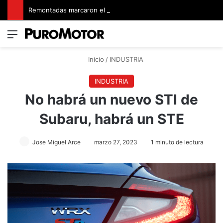
Remontadas marcaron el inicio del Campeonato de Invierno de Kartismo
Menú
Switch
B
Inicio
/
INDUSTRIA
INDUSTRIA
No habrá un nuevo STI de
Subaru, habrá un STE
Jose Miguel Arce
marzo 27, 2023
1 minuto de lectura