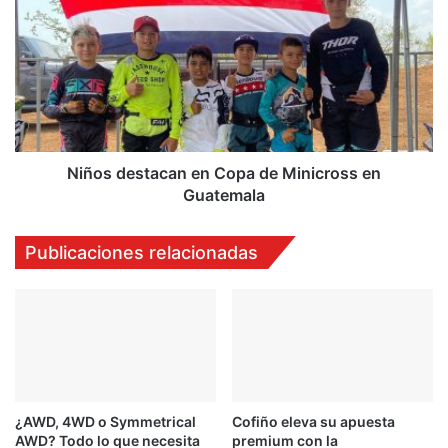
destacan
en
Copa
de
Minicross
en
Guatemala
Niños destacan en Copa de Minicross en
Guatemala
Publicaciones relacionadas
¿AWD, 4WD o Symmetrical
Cofiño eleva su apuesta
AWD? Todo lo que necesita
premium con la