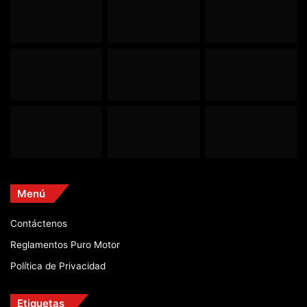
Menú
Contáctenos
Reglamentos Puro Motor
Política de Privacidad
Etiquetas
2015
2016
2017
CTCC
dakar
f1
Ford
formula1
honda
lewis hamilton
marc marquez
Motocross
motogp
Parque Viva
puromotor
Rally Dakar
Toyota
wrc
© Copyright 2026, Todos los derechos reservados |
Grupo