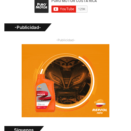
Síguenos
0
31.4k
Fans
Seguidores