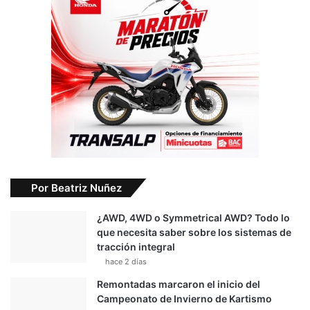
Por Beatriz Nuñez
¿AWD, 4WD o Symmetrical AWD? Todo lo
que necesita saber sobre los sistemas de
tracción integral
hace 2 días
Remontadas marcaron el inicio del
Campeonato de Invierno de Kartismo
hace 3 días
Finca Solimar, siguiente destino para el
Campeonato Nacional de Rally
hace 3 días
Triunfo en casa para Sami Pajari
hace 5 días
Circuito corto recibirá a pilotos en el
arranque del Campeonato Nacional de