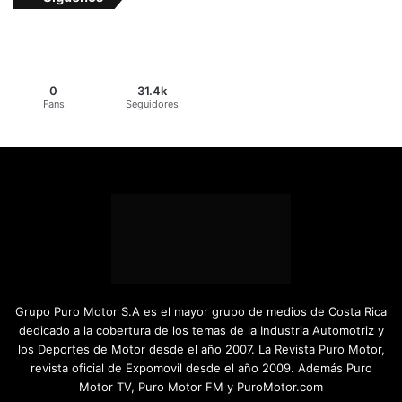
Grupo Puro Motor S.A es el mayor grupo de medios de Costa Rica
dedicado a la cobertura de los temas de la Industria Automotriz y
los Deportes de Motor desde el año 2007. La Revista Puro Motor,
revista oficial de Expomovil desde el año 2009. Además Puro
Motor TV, Puro Motor FM y PuroMotor.com
Facebook
X
YouTube
Instagram
TikTok
Los más vistos
hace 2 días
¿AWD, 4WD o Symmetrical AWD? Todo lo que necesita
saber sobre los sistemas de tracción integral
hace 3 días
Remontadas marcaron el inicio del Campeonato de
Invierno de Kartismo
hace 3 días