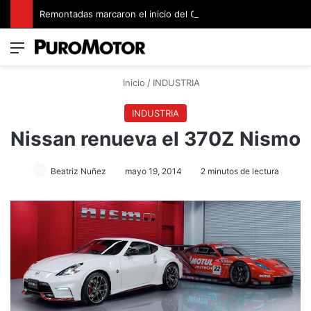
Remontadas marcaron el inicio del Campeonato de Invierno de Kartismo
Menú
Switch
B
Inicio
/
INDUSTRIA
INDUSTRIA
Nissan renueva el 370Z Nismo
Beatriz Nuñez
mayo 19, 2014
2 minutos de lectura