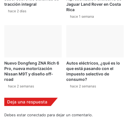
road
consumo?
hace 2 semanas
hace 2 semanas
Deja una respuesta
Debes estar conectado para dejar un comentario.
Últimas publicaciones
hace 2 días
¿AWD, 4WD o Symmetrical AWD? Todo lo que necesita
saber sobre los sistemas de tracción integral
hace 3 días
Remontadas marcaron el inicio del Campeonato de
Invierno de Kartismo
hace 3 días
Finca Solimar, siguiente destino para el Campeonato
Nacional de Rally