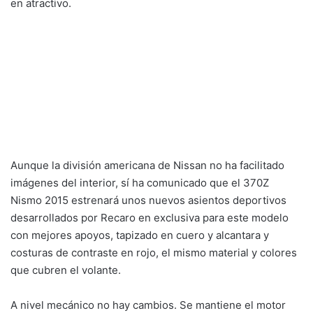
Nismo 2015 estrenará unos nuevos asientos deportivos
desarrollados por Recaro en exclusiva para este modelo
con mejores apoyos, tapizado en cuero y alcantara y
costuras de contraste en rojo, el mismo material y colores
que cubren el volante.
A nivel mecánico no hay cambios. Se mantiene el motor
3.7 V6 atmosférico de 350 caballos, pero ahora puede
asociarse a una caja de cambios automática de siete
velocidades con levas en el volante que complementará a
la actual de accionamiento manual y seis relaciones.
En el mercado americano habrá una versión Tech con un
equipamiento especial, como el navegador con pantalla
táctil de siete pulgadas, equipo de audio Bose, cámara de
visión trasera, conexión bluetooth y audio streaming y
radio digital.