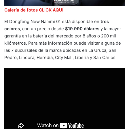
Galería de fotos CLICK AQUÍ
El Dongfeng New Nammi 01 está disponible en
tres
colores
, con un precio desde
$19.990 dólares
y la mayor
garantía en la batería del mercado por 8 años o 200 mil
kilómetros. Para más información puede visitar alguna de
las 7 sucursales de la marca ubicadas en La Uruca, San
Pedro, Lindora, Heredia, City Mall, Liberia y San Carlos.