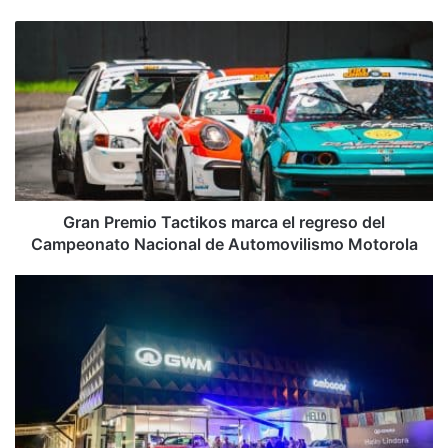
web
Gran
Premio
Tactikos
marca
el
regreso
del
Campeonato
Nacional
de
Gran Premio Tactikos marca el regreso del
Automovilismo
Campeonato Nacional de Automovilismo Motorola
Motorola
AMBACAR
inaugura
sucursal
de
GWM
en
Lindora