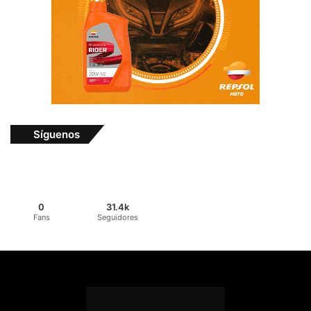
Síguenos
0
31.4k
Fans
Seguidores