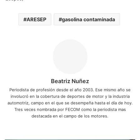
ARESEP
gasolina contaminada
Beatriz Nuñez
Periodista de profesión desde el año 2003. Ese mismo año se
involucró en la cobertura de deportes de motor y la industria
automotriz, campo en el que se desempeña hasta el día de hoy.
Tres veces nombrada por FECOM como la periodista mas
destacada en el campo de los motores.
Siti
Fa
X
Yo
Ins
o
ce
uT
tag