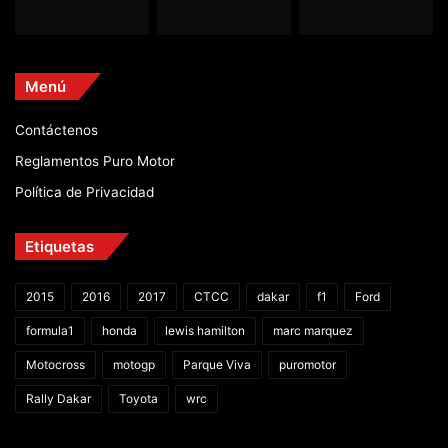
Menú
Contáctenos
Reglamentos Puro Motor
Política de Privacidad
Etiquetas
2015
2016
2017
CTCC
dakar
f1
Ford
formula1
honda
lewis hamilton
marc marquez
Motocross
motogp
Parque Viva
puromotor
Rally Dakar
Toyota
wrc