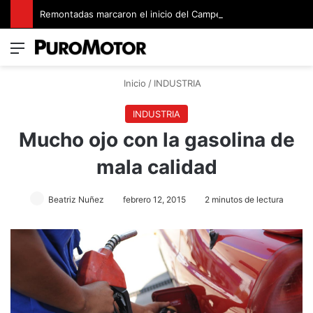
Remontadas marcaron el inicio del Campeonato de Invierno de Kartismo
Menú
Switch
B
Inicio
/
INDUSTRIA
INDUSTRIA
Mucho ojo con la gasolina de
mala calidad
Beatriz Nuñez
febrero 12, 2015
2 minutos de lectura