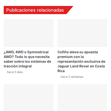
ó
r
n
i
Publicaciones relacionadas
y
m
h
e
a
r
b
l
l
í
a
d
d
e
e
r
¿AWD, 4WD o Symmetrical
Cofiño eleva su apuesta
s
e
AWD? Todo lo que necesita
premium con la
u
n
saber sobre los sistemas de
representación exclusiva de
a
S
tracción integral
Jaguar Land Rover en Costa
m
u
Rica
hace 5 días
o
e
hace 2 semanas
r
c
i
a