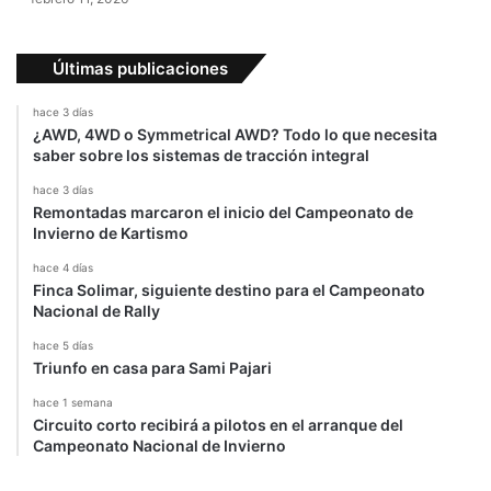
C
C
Últimas publicaciones
hace 3 días
¿AWD, 4WD o Symmetrical AWD? Todo lo que necesita
saber sobre los sistemas de tracción integral
hace 3 días
Remontadas marcaron el inicio del Campeonato de
Invierno de Kartismo
hace 4 días
Finca Solimar, siguiente destino para el Campeonato
Nacional de Rally
hace 5 días
Triunfo en casa para Sami Pajari
hace 1 semana
Circuito corto recibirá a pilotos en el arranque del
Campeonato Nacional de Invierno