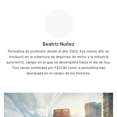
Beatriz Nuñez
Periodista de profesión desde el año 2003. Ese mismo año se
involucró en la cobertura de deportes de motor y la industria
automotriz, campo en el que se desempeña hasta el día de hoy.
Tres veces nombrada por FECOM como la periodista mas
destacada en el campo de los motores.
Siti
Fa
X
Yo
Ins
o
ce
uT
tag
we
bo
ub
ra
M
b
ok
e
m
á
s
p