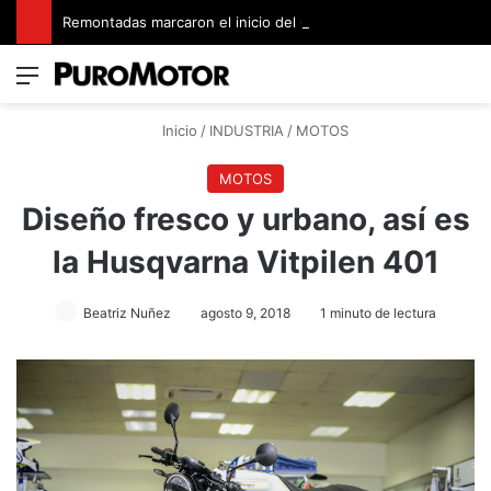
Remontadas marcaron el inicio del Campeonato de Invierno de Kartismo
Menú
Switch
B
Inicio
/
INDUSTRIA
/
MOTOS
MOTOS
Diseño fresco y urbano, así es
la Husqvarna Vitpilen 401
Beatriz Nuñez
agosto 9, 2018
1 minuto de lectura