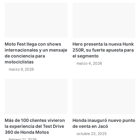
e
g
l
r
F
e
o
s
r
a
d
p
Moto Fest llega con shows
Hero presenta la nueva Hunk
E
a
internacionales y un mensaje
250R, su fuerte apuesta para
c
r
de conciencia para
el segmento
o
a
motociclistas
marzo 4, 2026
S
l
marzo 9, 2026
p
a
o
f
r
i
t
n
2
a
0
l
1
d
8
e
Más de 100 clientes vivieron
Honda inauguró nuevo punto
l
la experiencia del Test Drive
de venta en Jacó
C
360 de Honda Motos
octubre 23, 2025
T
febrero 11, 2026