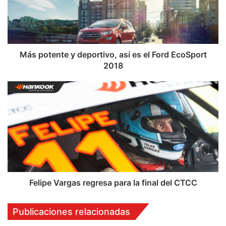
o
t
e
n
t
e
Más potente y deportivo, así es el Ford EcoSport
y
2018
d
e
F
p
e
o
l
r
i
t
p
i
e
v
V
o
a
,
r
a
g
Felipe Vargas regresa para la final del CTCC
s
a
í
s
Publicaciones relacionadas
e
r
s
e