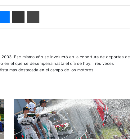
Messenger
Compartir por correo electrónico
Imprimir
o 2003. Ese mismo año se involucró en la cobertura de deportes de
mpo en el que se desempeña hasta el día de hoy. Tres veces
ista mas destacada en el campo de los motores.
P
u
n
t
u
a