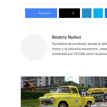
LinkedIn
Skype
Facebook
X
Beatriz Nuñez
Periodista de profesión desde el añ
motor y la industria automotriz, ca
nombrada por FECOM como la period
Siti
Fa
X
Yo
Ins
o
ce
uT
tag
we
bo
ub
ra
b
ok
e
m
R
a
l
l
y
d