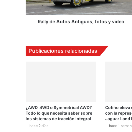
e
A
u
t
Rally de Autos Antiguos, fotos y video
o
s
A
n
Publicaciones relacionadas
t
i
g
u
o
s
,
f
o
¿AWD, 4WD o Symmetrical AWD?
Cofiño eleva
t
Todo lo que necesita saber sobre
con la repres
o
los sistemas de tracción integral
Jaguar Land 
s
hace 2 días
hace 1 seman
y