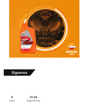
Síguenos
0
31.4k
Fans
Seguidores