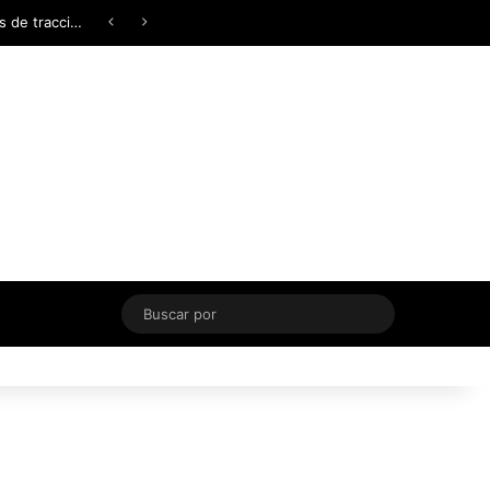
Facebook
X
YouTube
Instagram
TikTok
Acceso
Switch skin
Buscar
por