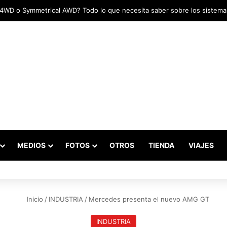
adas marcaron el inicio del Campeonato de Invierno de Kartismo
MEDIOS
FOTOS
OTROS
TIENDA
VIAJES
Inicio
/
INDUSTRIA
/
Mercedes presenta el nuevo AMG GT
INDUSTRIA