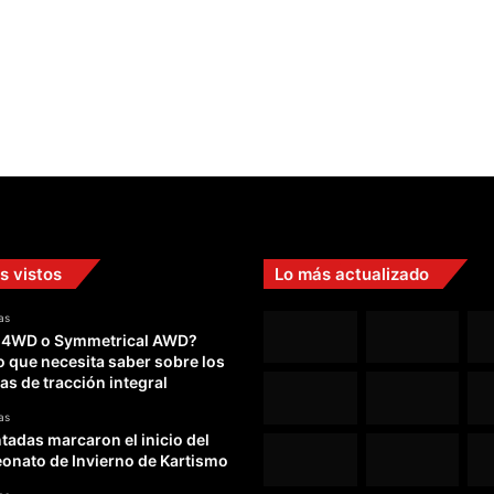
"
V
i
v
e
l
a
F
1
a
P
u
s vistos
Lo más actualizado
r
o
as
M
 4WD o Symmetrical AWD?
o
o que necesita saber sobre los
t
as de tracción integral
o
r
as
adas marcaron el inicio del
"
nato de Invierno de Kartismo