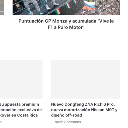
c
i
ó
n
Puntuación GP Monza y acumulada "Vive la
G
F1 a Puro Motor"
P
M
o
n
z
a
y
a
c
u
m
u
 su apuesta premium
Nuevo Dongfeng ZNA Rich 6 Pro,
l
entación exclusiva de
nueva motorización Nissan M9T y
a
Rover en Costa Rica
diseño off-road
d
a
hace 2 semanas
a