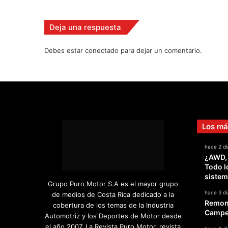
v
i
d
Deja una respuesta
e
o
Debes estar conectado para dejar un comentario.
Los má
hace 2 dí
¿AWD,
Todo l
sistem
Grupo Puro Motor S.A es el mayor grupo
hace 3 dí
de medios de Costa Rica dedicado a la
Remont
cobertura de los temas de la Industria
Campeo
Automotriz y los Deportes de Motor desde
el año 2007. La Revista Puro Motor, revista