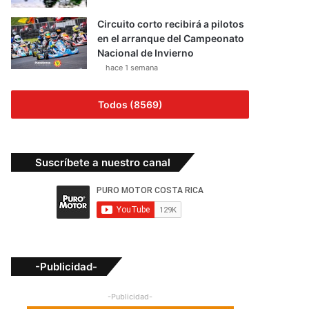
Circuito corto recibirá a pilotos
en el arranque del Campeonato
Nacional de Invierno
hace 1 semana
Todos (8569)
Suscríbete a nuestro canal
-Publicidad-
-Publicidad-