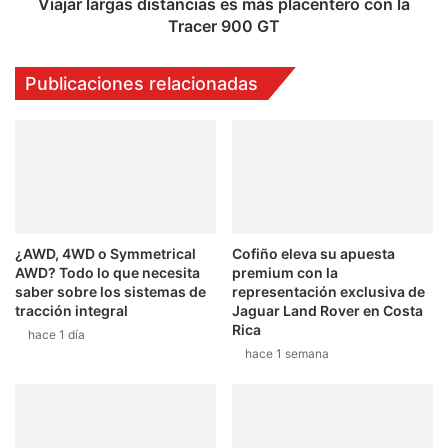
u
g
Viajar largas distancias es más placentero con la
n
a
Tracer 900 GT
d
s
a
d
Publicaciones relacionadas
i
i
s
t
a
n
c
i
a
¿AWD, 4WD o Symmetrical
Cofiño eleva su apuesta
s
AWD? Todo lo que necesita
premium con la
e
saber sobre los sistemas de
representación exclusiva de
s
tracción integral
Jaguar Land Rover en Costa
m
Rica
hace 1 día
á
hace 1 semana
s
p
l
a
c