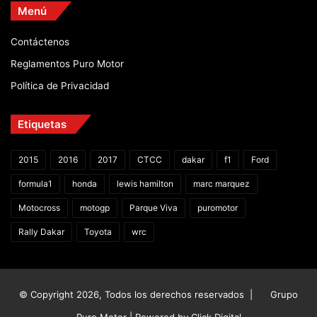
Menú
Contáctenos
Reglamentos Puro Motor
Política de Privacidad
Etiquetas
2015
2016
2017
CTCC
dakar
f1
Ford
formula1
honda
lewis hamilton
marc marquez
Motocross
motogp
Parque Viva
puromotor
Rally Dakar
Toyota
wrc
© Copyright 2026, Todos los derechos reservados |
Grupo
Puro Motor | Powered by
Click Digital