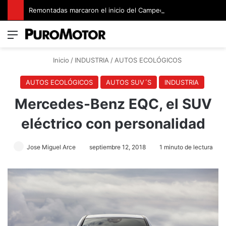
Remontadas marcaron el inicio del Campeonato de Invierno de Kartismo
Menú
Switch
B
Inicio
/
INDUSTRIA
/
AUTOS ECOLÓGICOS
AUTOS ECOLÓGICOS
AUTOS SUV´S
INDUSTRIA
Mercedes-Benz EQC, el SUV
eléctrico con personalidad
Jose Miguel Arce
septiembre 12, 2018
1 minuto de lectura