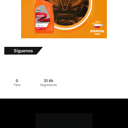
Síguenos
0
31.4k
Fans
Seguidores