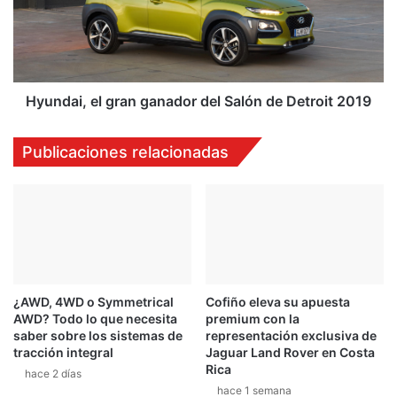
h
d
a
a
n
i
s
,
e
e
l
l
Hyundai, el gran ganador del Salón de Detroit 2019
r
g
e
r
Publicaciones relacionadas
c
a
u
n
p
g
e
a
r
n
a
a
t
d
e
o
¿AWD, 4WD o Symmetrical
Cofiño eleva su apuesta
r
r
AWD? Todo lo que necesita
premium con la
r
d
saber sobre los sistemas de
representación exclusiva de
e
e
tracción integral
Jaguar Land Rover en Costa
n
l
Rica
hace 2 días
o
S
hace 1 semana
p
a