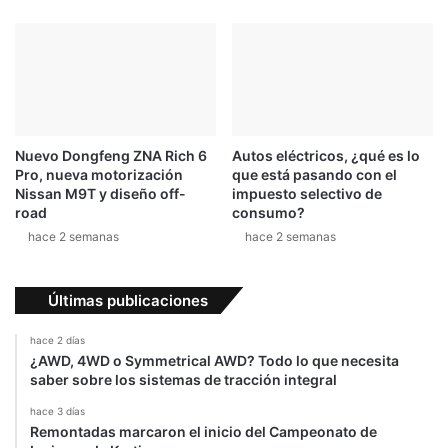
e
l
r
ó
d
n
i
d
d
e
o
D
e
Nuevo Dongfeng ZNA Rich 6
Autos eléctricos, ¿qué es lo
t
Pro, nueva motorización
que está pasando con el
r
Nissan M9T y diseño off-
impuesto selectivo de
o
road
consumo?
i
hace 2 semanas
hace 2 semanas
t
2
0
Últimas publicaciones
1
9
hace 2 días
¿AWD, 4WD o Symmetrical AWD? Todo lo que necesita
saber sobre los sistemas de tracción integral
hace 3 días
Remontadas marcaron el inicio del Campeonato de