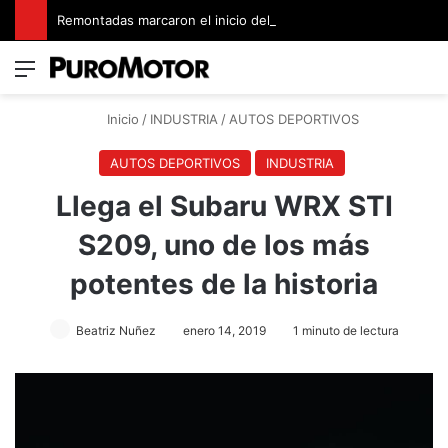
Remontadas marcaron el inicio del Campeonato de Invierno de Kartismo
Menú
Switch
B
Inicio
/
INDUSTRIA
/
AUTOS DEPORTIVOS
AUTOS DEPORTIVOS
INDUSTRIA
Llega el Subaru WRX STI
S209, uno de los más
potentes de la historia
Beatriz Nuñez
enero 14, 2019
1 minuto de lectura