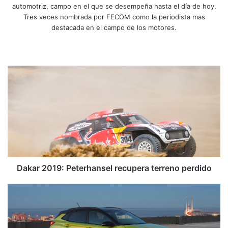
automotriz, campo en el que se desempeña hasta el día de hoy.
Tres veces nombrada por FECOM como la periodista mas
destacada en el campo de los motores.
Siti
Fa
X
Yo
Ins
o
ce
uT
tag
we
bo
ub
ra
D
b
ok
e
m
a
k
a
r
2
0
1
9
:
Dakar 2019: Peterhansel recupera terreno perdido
P
e
H
t
y
e
u
r
n