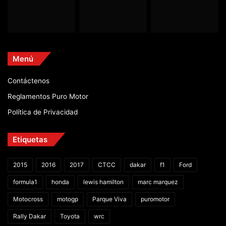
Menú
Contáctenos
Reglamentos Puro Motor
Política de Privacidad
Etiquetas
2015
2016
2017
CTCC
dakar
f1
Ford
formula1
honda
lewis hamilton
marc marquez
Motocross
motogp
Parque Viva
puromotor
Rally Dakar
Toyota
wrc