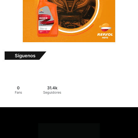
Síguenos
0
31.4k
Fans
Seguidores