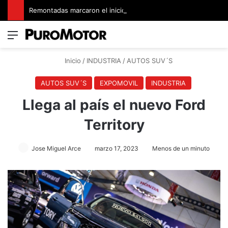
Remontadas marcaron el inicio del Campeonato de Invierno de Kartismo
Menú
Switch
B
Inicio
/
INDUSTRIA
/
AUTOS SUV´S
AUTOS SUV´S
EXPOMOVIL
INDUSTRIA
Llega al país el nuevo Ford
Territory
Jose Miguel Arce
marzo 17, 2023
Menos de un minuto