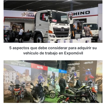
5
aspectos
que
debe
considerar
para
adquirir
su
vehículo
de
5 aspectos que debe considerar para adquirir su
trabajo
vehículo de trabajo en Expomóvil
en
Expomóvil
Euro
Advance
Motos
es
el
nuevo
importador
exclusivo
de