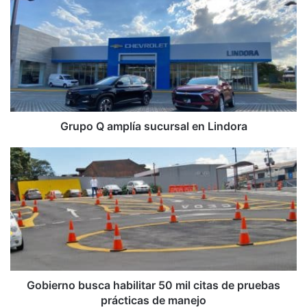
Q
amplía
sucursal
en
Lindora
Grupo Q amplía sucursal en Lindora
Gobierno
busca
habilitar
50
mil
citas
de
pruebas
prácticas
de
Gobierno busca habilitar 50 mil citas de pruebas
manejo
prácticas de manejo