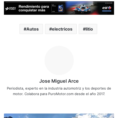
Autos
electricos
litio
Jose Miguel Arce
Periodista, experto en la industria automotriz y los deportes de
motor. Colabora para PuroMotor.com desde el año 2017.
Sitio
web
Grupo