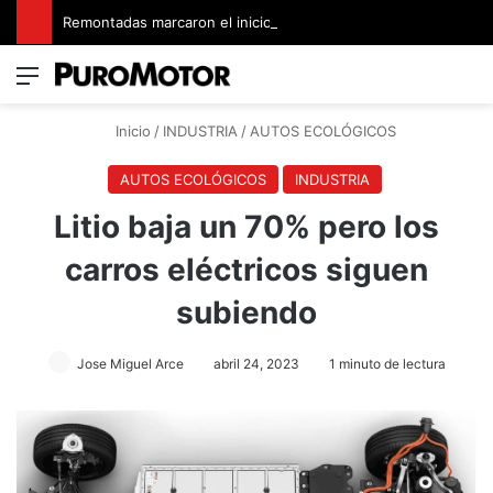
Remontadas marcaron el inicio del Campeonato de Invierno de Kartismo
Menú
Switch
B
Inicio
/
INDUSTRIA
/
AUTOS ECOLÓGICOS
AUTOS ECOLÓGICOS
INDUSTRIA
Litio baja un 70% pero los
carros eléctricos siguen
subiendo
Jose Miguel Arce
abril 24, 2023
1 minuto de lectura