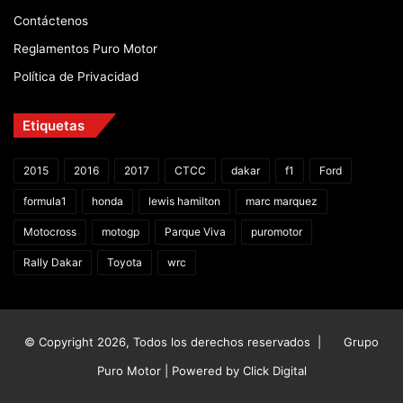
Contáctenos
Reglamentos Puro Motor
Política de Privacidad
Etiquetas
2015
2016
2017
CTCC
dakar
f1
Ford
formula1
honda
lewis hamilton
marc marquez
Motocross
motogp
Parque Viva
puromotor
Rally Dakar
Toyota
wrc
© Copyright 2026, Todos los derechos reservados |
Grupo
Puro Motor | Powered by
Click Digital