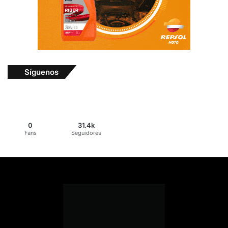
Síguenos
0
31.4k
Fans
Seguidores