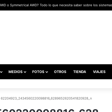
MEDIOS
FOTOS
OTROS
TIENDA
VIAJES
62204923_2434560220098816_6289652620541820928_n