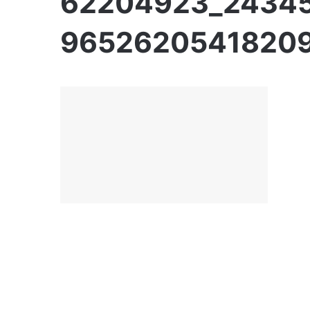
62204923_2434
9652620541820