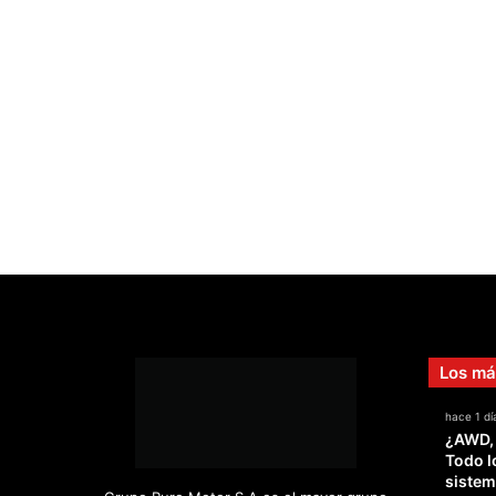
Los má
hace 1 dí
¿AWD,
Todo l
sistem