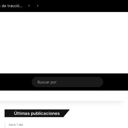
Facebook
X
YouTube
Instagram
TikTok
Acceso
Switch skin
¿AWD, 4WD o Symmetrical AWD? Todo lo que necesita saber sobre los sistemas de tracción integral
Buscar
por
Últimas publicaciones
hace 1 día