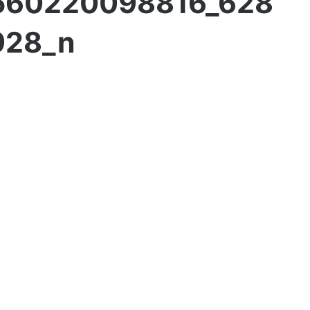
560220098816_628
928_n