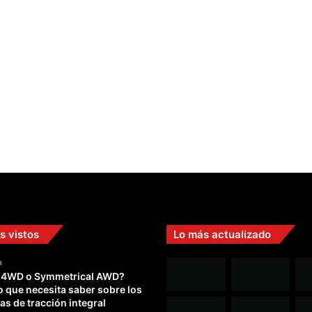
s vistos
Lo más actualizado
a
 4WD o Symmetrical AWD?
o que necesita saber sobre los
as de tracción integral