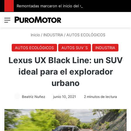
Remontadas marcaron el inicio del Campeonato de Invierno de Kartismo
Menú
Switch
B
Inicio
/
INDUSTRIA
/
AUTOS ECOLÓGICOS
AUTOS ECOLÓGICOS
AUTOS SUV´S
INDUSTRIA
Lexus UX Black Line: un SUV
ideal para el explorador
urbano
Beatriz Nuñez
junio 10, 2021
2 minutos de lectura