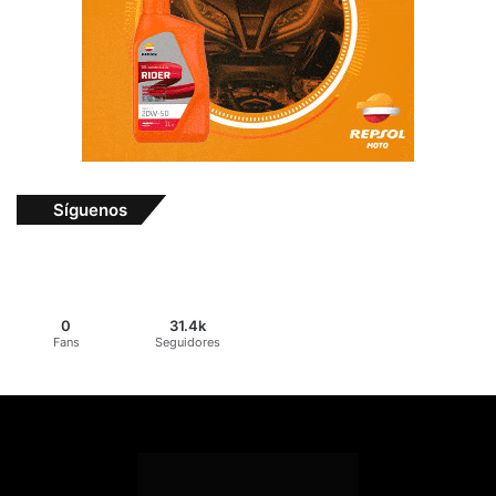
Síguenos
0
31.4k
Fans
Seguidores