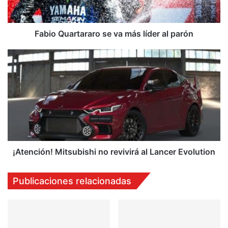
parón
Fabio Quartararo se va más líder al parón
¡Atención!
Mitsubishi
no
revivirá
al
Lancer
Evolution
¡Atención! Mitsubishi no revivirá al Lancer Evolution
Publicaciones relacionadas