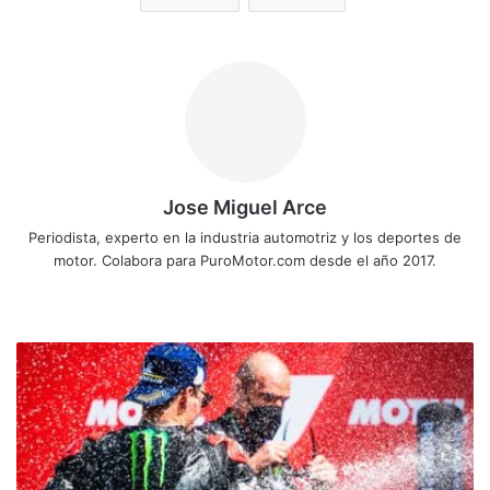
Jose Miguel Arce
Periodista, experto en la industria automotriz y los deportes de
motor. Colabora para PuroMotor.com desde el año 2017.
Sitio
web
Fabio
Quartararo
se
va
más
líder
al