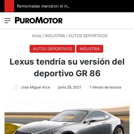
Remontadas marcaron el inicio del Campeonato de Invierno de Kartismo
Menú
Switch
B
Inicio
/
INDUSTRIA
/
AUTOS DEPORTIVOS
AUTOS DEPORTIVOS
INDUSTRIA
Lexus tendría su versión del
deportivo GR 86
Jose Miguel Arce
junio 28, 2021
1 minuto de lectura