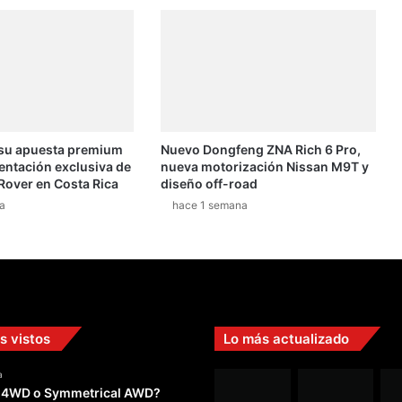
 su apuesta premium
Nuevo Dongfeng ZNA Rich 6 Pro,
entación exclusiva de
nueva motorización Nissan M9T y
Rover en Costa Rica
diseño off-road
a
hace 1 semana
s vistos
Lo más actualizado
a
 4WD o Symmetrical AWD?