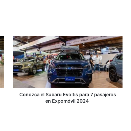
Conozca
el
Subaru
Evoltis
para
7
pasajeros
en
Expomóvil
2024
Conozca el Subaru Evoltis para 7 pasajeros
en Expomóvil 2024