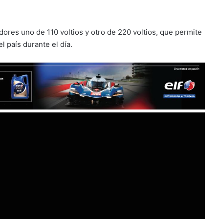
ores uno de 110 voltios y otro de 220 voltios, que permite
l país durante el día.