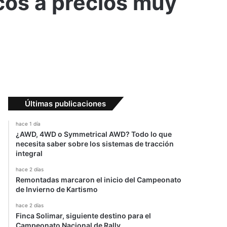
cos a precios muy
Últimas publicaciones
hace 1 día
¿AWD, 4WD o Symmetrical AWD? Todo lo que
necesita saber sobre los sistemas de tracción
integral
hace 2 días
Remontadas marcaron el inicio del Campeonato
de Invierno de Kartismo
hace 2 días
Finca Solimar, siguiente destino para el
Campeonato Nacional de Rally