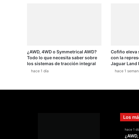
¿AWD, 4WD o Symmetrical AWD?
Cofiño eleva
Todo lo que necesita saber sobre
con la repres
los sistemas de tracción integral
Jaguar Land 
hace 1 día
hace 1 seman
Los má
hace 1 dí
¿AWD,