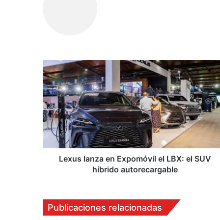
Lexus
lanza
en
Expomóvil
el
LBX:
el
SUV
híbrido
autorecargable
Lexus lanza en Expomóvil el LBX: el SUV
híbrido autorecargable
Publicaciones relacionadas