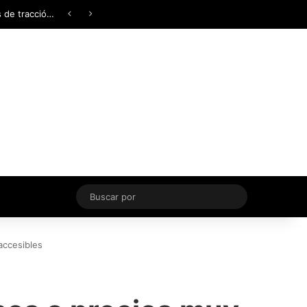
Facebook
X
YouTube
Instagram
TikTok
Acceso
Switch skin
Buscar
por
accesibles