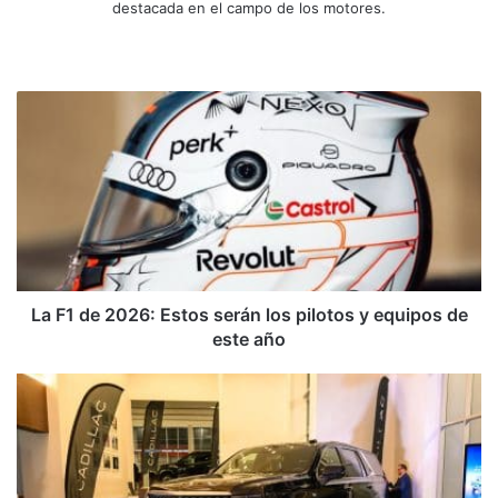
destacada en el campo de los motores.
Sitio
Facebook
X
YouTube
Instagram
web
La
F1
de
2026:
Estos
serán
los
pilotos
y
equipos
La F1 de 2026: Estos serán los pilotos y equipos de
de
este año
este
año
Nuevo
Cadillac
Escalade
2026:
con