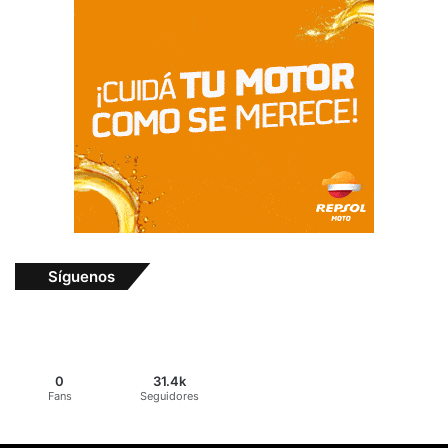
Síguenos
0
31.4k
Fans
Seguidores