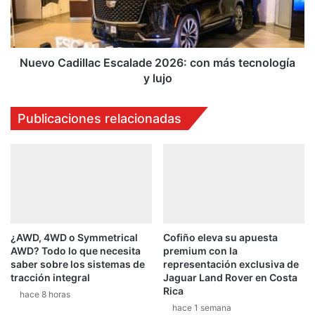
más
tecnología
y
lujo
Nuevo Cadillac Escalade 2026: con más tecnología
y lujo
Publicaciones relacionadas
¿AWD, 4WD o Symmetrical
Cofiño eleva su apuesta
AWD? Todo lo que necesita
premium con la
saber sobre los sistemas de
representación exclusiva de
tracción integral
Jaguar Land Rover en Costa
Rica
hace 8 horas
hace 1 semana