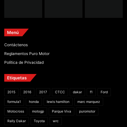
Menú
Contáctenos
Reglamentos Puro Motor
Política de Privacidad
Etiquetas
2015
2016
2017
CTCC
dakar
f1
Ford
formula1
honda
lewis hamilton
marc marquez
Motocross
motogp
Parque Viva
puromotor
Rally Dakar
Toyota
wrc