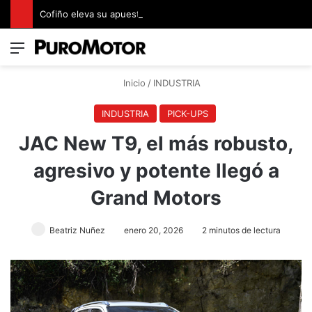
Cofiño eleva su apuesta premium con la representación exclusiva de Jaguar Land Rover en Costa Rica
Menú
Switch
B
Inicio
/
INDUSTRIA
INDUSTRIA
PICK-UPS
JAC New T9, el más robusto,
agresivo y potente llegó a
Grand Motors
Beatriz Nuñez
enero 20, 2026
2 minutos de lectura