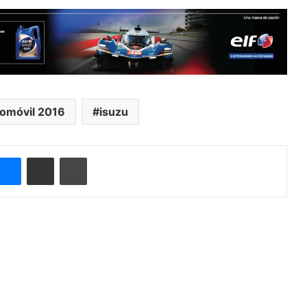
omóvil 2016
isuzu
ype
Messenger
Compartir por correo electrónico
Imprimir