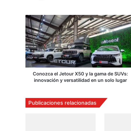
Conozca
el
Jetour
X50
y
la
gama
de
SUVs:
innovación
Conozca el Jetour X50 y la gama de SUVs:
y
innovación y versatilidad en un solo lugar
versatilidad
en
un
Publicaciones relacionadas
solo
lugar