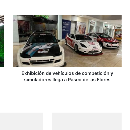
Exhibición
de
vehículos
de
competición
y
simuladores
llega
a
Paseo
Exhibición de vehículos de competición y
de
simuladores llega a Paseo de las Flores
las
Flores