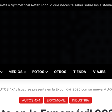
adas marcaron el inicio del Campeonato de Invierno de Kartismo
MEDIOS
FOTOS
OTROS
TIENDA
VIAJES
UTOS 4X4
/
Isuzu se presenta en la Expomóvil 2025 con su nueva MU-X 
AUTOS 4X4
EXPOMOVIL
INDUSTRIA