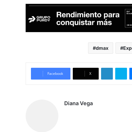
dmax
Exp
LinkedIn
Sk
Facebook
X
Diana Vega