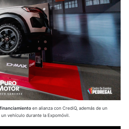
 financiamiento
en alianza con CrediQ, además de un
 un vehículo durante la Expomóvil.