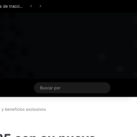
Facebook
X
YouTube
Instagram
TikTok
Acceso
Switch skin
Buscar
por
y beneficios exclusivos