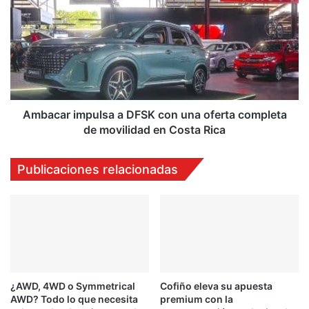
a
DFSK
con
una
oferta
completa
de
movilidad
Ambacar impulsa a DFSK con una oferta completa
en
de movilidad en Costa Rica
Costa
Rica
Publicaciones relacionadas
¿AWD, 4WD o Symmetrical
Cofiño eleva su apuesta
AWD? Todo lo que necesita
premium con la