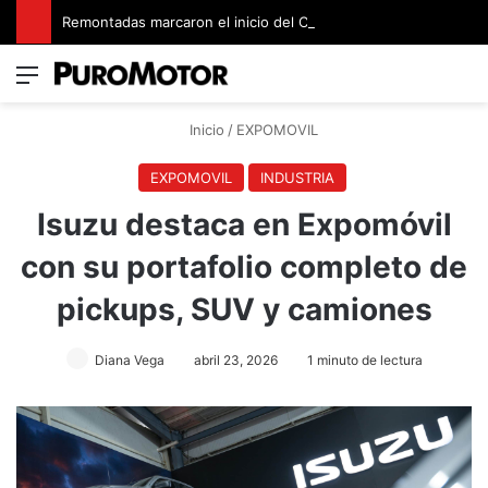
Remontadas marcaron el inicio del Campeonato de Invierno de Kartismo
Menú
Switch
B
Inicio
/
EXPOMOVIL
EXPOMOVIL
INDUSTRIA
Isuzu destaca en Expomóvil
con su portafolio completo de
pickups, SUV y camiones
Diana Vega
abril 23, 2026
1 minuto de lectura