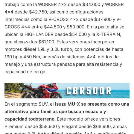
trabajo como la WORKER 4×2 desde $34.600 y WORKER
4×4 desde $42.750, así como configuraciones
intermedias como la V-CROSS 4×2 desde $37.900 y V-
CROSS 4×4 entre $44.500 y $50.900. En la parte alta se
ubican la HIGHLANDER desde $54.000 y la X-TERRAIN,
que alcanza los $61.100. Estas versiones incorporan
motores diésel 1.9L y 3.0L turbo, con potencias de hasta
190 hp y 450 Nm, además de sistemas 4×4, modos de
manejo y una estructura pensada para alta resistencia y
capacidad de carga.
En el segmento SUV, el
Isuzu MU-X se presenta como una
alternativa para familias que buscan espacio y
capacidad todoterreno.
Este modelo ofrece versiones
Premium desde $58.900 y Elegant desde $68.900, ambas
con motor 3.0L turbo diésel, tracción 4×4 y configuración