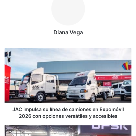
Diana Vega
JAC
impulsa
su
línea
de
camiones
en
Expomóvil
2026
con
JAC impulsa su línea de camiones en Expomóvil
opciones
2026 con opciones versátiles y accesibles
versátiles
y
Ambacar
accesibles
impulsa