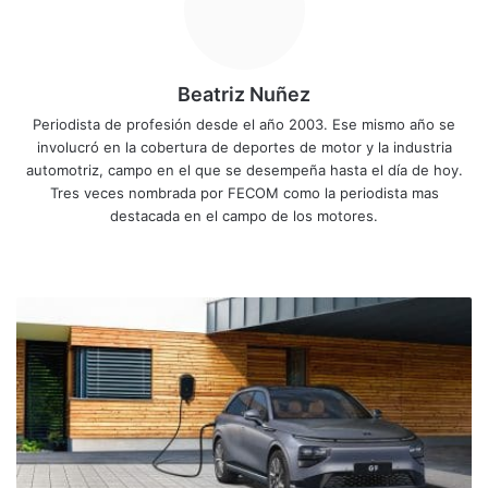
Beatriz Nuñez
Periodista de profesión desde el año 2003. Ese mismo año se
involucró en la cobertura de deportes de motor y la industria
automotriz, campo en el que se desempeña hasta el día de hoy.
Tres veces nombrada por FECOM como la periodista mas
destacada en el campo de los motores.
Sitio
Facebook
X
YouTube
Instagram
web
5
consejos
para
el
cuidado
y
mantenimiento
de