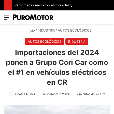
Remontadas marcaron el inicio del Campeonato de Invierno de Kartismo
Menú
Switch
B
Inicio
/
INDUSTRIA
/
AUTOS ECOLÓGICOS
AUTOS ECOLÓGICOS
INDUSTRIA
Importaciones del 2024
ponen a Grupo Cori Car como
el #1 en vehículos eléctricos
en CR
Beatriz Nuñez
septiembre 7, 2024
2 minutos de lectura