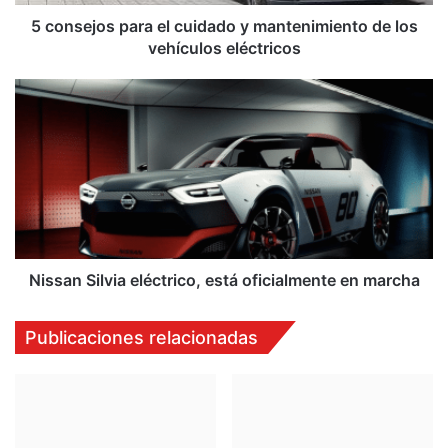
los
vehículos
5 consejos para el cuidado y mantenimiento de los
eléctricos
vehículos eléctricos
Nissan
Silvia
eléctrico,
está
oficialmente
en
marcha
Nissan Silvia eléctrico, está oficialmente en marcha
Publicaciones relacionadas