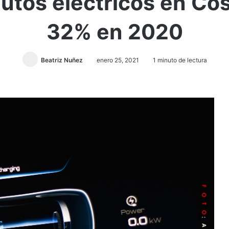
utos eléctricos en Cos
32% en 2020
Beatriz Nuñez
enero 25, 2021
1 minuto de lectura