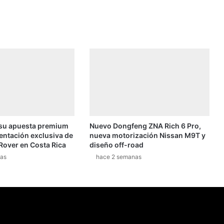
2020
 su apuesta premium
Nuevo Dongfeng ZNA Rich 6 Pro,
entación exclusiva de
nueva motorización Nissan M9T y
Rover en Costa Rica
diseño off-road
as
hace 2 semanas