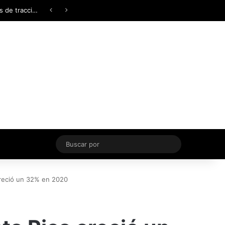
Facebook
X
YouTube
Instagram
TikTok
Acceso
Switch skin
Buscar
por
creció un 32% en 2020