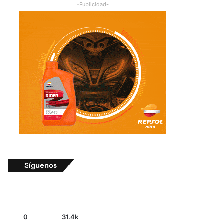
-Publicidad-
Síguenos
0
31.4k