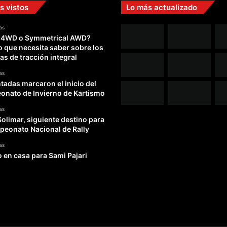
s vistos
Lo más actualizado
as
 4WD o Symmetrical AWD?
o que necesita saber sobre los
as de tracción integral
as
adas marcaron el inicio del
nato de Invierno de Kartismo
as
Solimar, siguiente destino para
peonato Nacional de Rally
as
o en casa para Sami Pajari