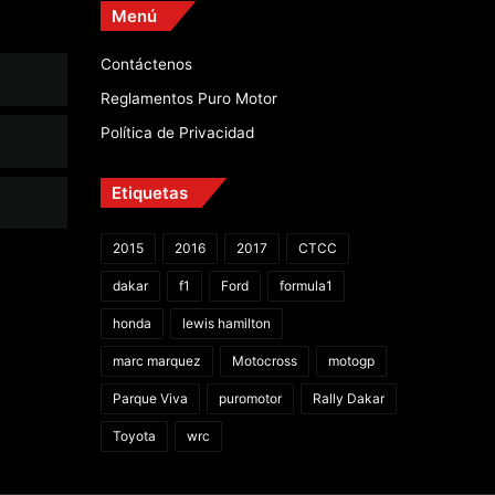
Menú
Contáctenos
Reglamentos Puro Motor
Política de Privacidad
Etiquetas
2015
2016
2017
CTCC
dakar
f1
Ford
formula1
honda
lewis hamilton
marc marquez
Motocross
motogp
Parque Viva
puromotor
Rally Dakar
Toyota
wrc