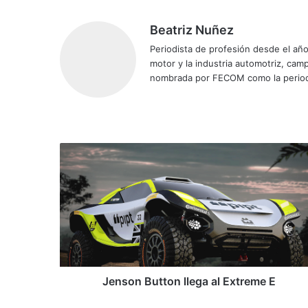
Beatriz Nuñez
Periodista de profesión desde el añ
motor y la industria automotriz, ca
nombrada por FECOM como la period
Sitio
Facebook
X
YouTube
Instagram
web
Jenson
Button
llega
al
Extreme
E
Jenson Button llega al Extreme E