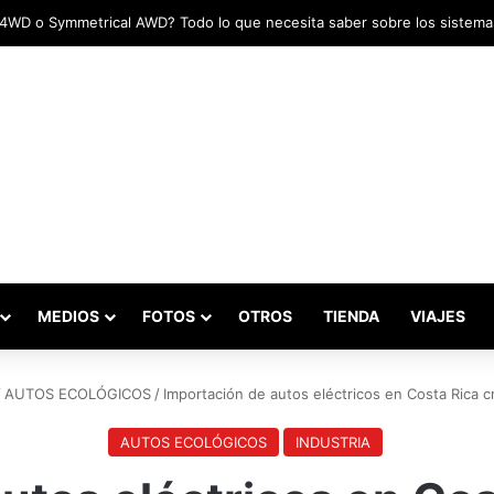
adas marcaron el inicio del Campeonato de Invierno de Kartismo
MEDIOS
FOTOS
OTROS
TIENDA
VIAJES
/
AUTOS ECOLÓGICOS
/
Importación de autos eléctricos en Costa Rica 
AUTOS ECOLÓGICOS
INDUSTRIA