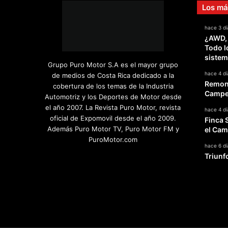
Los má
hace 3 dí
¿AWD,
Todo l
sistem
Grupo Puro Motor S.A es el mayor grupo
hace 4 dí
de medios de Costa Rica dedicado a la
Remont
cobertura de los temas de la Industria
Campeo
Automotriz y los Deportes de Motor desde
el año 2007. La Revista Puro Motor, revista
hace 4 dí
oficial de Expomovil desde el año 2009.
Finca 
Además Puro Motor TV, Puro Motor FM y
el Cam
PuroMotor.com
hace 6 dí
Triunf
Facebook
X
YouTube
Instagram
TikTok