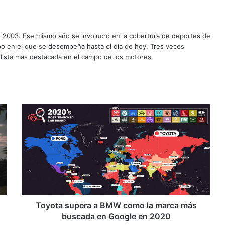
o 2003. Ese mismo año se involucró en la cobertura de deportes de
mpo en el que se desempeña hasta el día de hoy. Tres veces
ista mas destacada en el campo de los motores.
Toyota
supera
a
BMW
como
la
marca
más
buscada
en
Toyota supera a BMW como la marca más
Google
buscada en Google en 2020
en