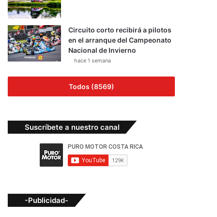
Circuito corto recibirá a pilotos
en el arranque del Campeonato
Nacional de Invierno
hace 1 semana
Todos (8569)
Suscríbete a nuestro canal
-Publicidad-