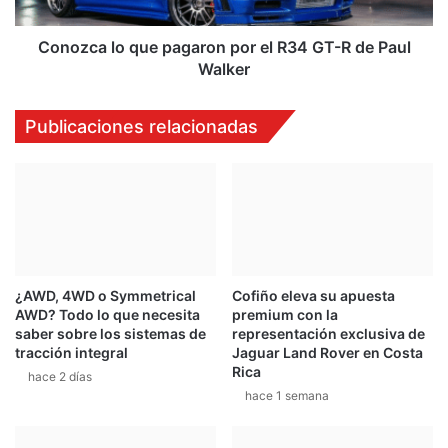
GT-
R
de
Conozca lo que pagaron por el R34 GT-R de Paul
Paul
Walker
Walker
Publicaciones relacionadas
¿AWD, 4WD o Symmetrical
Cofiño eleva su apuesta
AWD? Todo lo que necesita
premium con la
saber sobre los sistemas de
representación exclusiva de
tracción integral
Jaguar Land Rover en Costa
Rica
hace 2 días
hace 1 semana