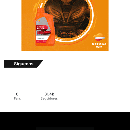
Síguenos
0
31.4k
Fans
Seguidores