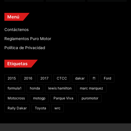
Menú
Contáctenos
Reglamentos Puro Motor
Política de Privacidad
Etiquetas
2015
2016
2017
CTCC
dakar
f1
Ford
formula1
honda
lewis hamilton
marc marquez
Motocross
motogp
Parque Viva
puromotor
Rally Dakar
Toyota
wrc