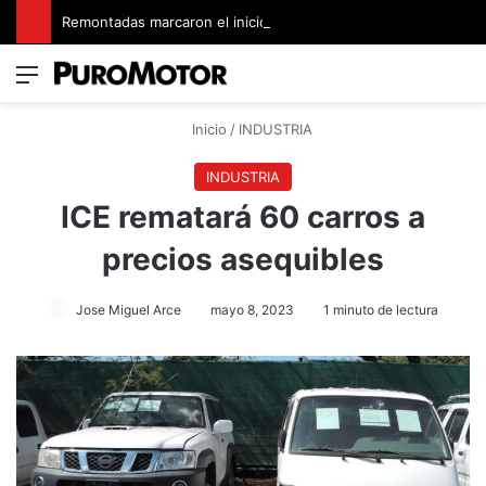
Remontadas marcaron el inicio del Campeonato de Invierno de Kartismo
Menú
Switch
B
Inicio
/
INDUSTRIA
INDUSTRIA
ICE rematará 60 carros a
precios asequibles
Jose Miguel Arce
mayo 8, 2023
1 minuto de lectura