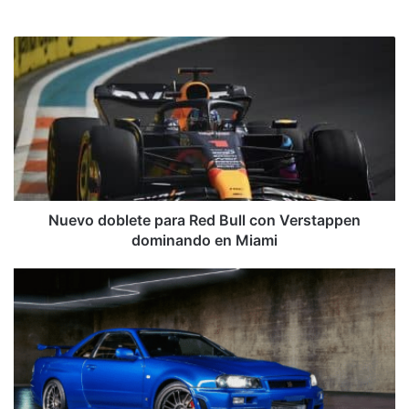
web
Nuevo
doblete
para
Red
Bull
con
Verstappen
dominando
en
Miami
Nuevo doblete para Red Bull con Verstappen
dominando en Miami
Conozca
lo
que
pagaron
por
el
R34