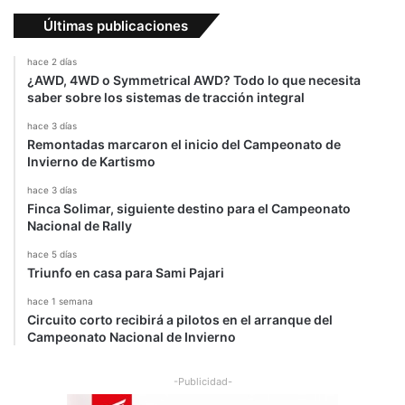
e
n
Últimas publicaciones
t
r
hace 2 días
a
¿AWD, 4WD o Symmetrical AWD? Todo lo que necesita
saber sobre los sistemas de tracción integral
l
hace 3 días
Remontadas marcaron el inicio del Campeonato de
Invierno de Kartismo
hace 3 días
Finca Solimar, siguiente destino para el Campeonato
Nacional de Rally
hace 5 días
Triunfo en casa para Sami Pajari
hace 1 semana
Circuito corto recibirá a pilotos en el arranque del
Campeonato Nacional de Invierno
-Publicidad-