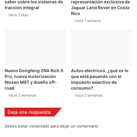
saber sobre los sistemas de
representación exclusiva de
n
a
tracción integral
Jaguar Land Rover en Costa
t
r
Rica
hace 2 días
a
a
hace 1 semana
c
r
t
a
o
l
d
l
e
y
l
e
a
n
g
e
Nuevo Dongfeng ZNA Rich 6
Autos eléctricos, ¿qué es lo
u
l
Pro, nueva motorización
que está pasando con el
a
P
Nissan M9T y diseño off-
impuesto selectivo de
a
road
consumo?
c
hace 2 semanas
hace 2 semanas
í
f
Deja una respuesta
i
c
o
Debes estar conectado para dejar un comentario.
C