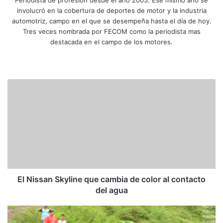
Periodista de profesión desde el año 2003. Ese mismo año se
involucró en la cobertura de deportes de motor y la industria
automotriz, campo en el que se desempeña hasta el día de hoy.
Tres veces nombrada por FECOM como la periodista mas
destacada en el campo de los motores.
Siti
Fa
X
Yo
Ins
o
ce
uT
tag
we
bo
ub
ra
E
b
ok
e
m
l
N
i
s
s
a
n
S
k
El Nissan Skyline que cambia de color al contacto
y
del agua
l
i
A
n
v