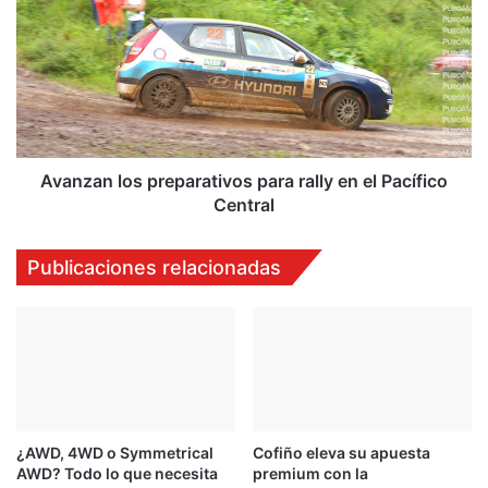
e
a
q
n
u
z
e
a
c
n
a
l
m
o
b
s
Avanzan los preparativos para rally en el Pacífico
i
p
Central
a
r
d
e
Publicaciones relacionadas
e
p
c
a
o
r
l
a
o
t
r
i
a
v
l
o
c
¿AWD, 4WD o Symmetrical
Cofiño eleva su apuesta
s
AWD? Todo lo que necesita
premium con la
o
p