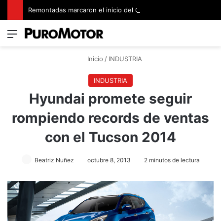
Remontadas marcaron el inicio del Campeonato de Invierno de Kartismo
Menú
Switch
B
Inicio
/
INDUSTRIA
INDUSTRIA
Hyundai promete seguir
rompiendo records de ventas
con el Tucson 2014
Beatriz Nuñez
octubre 8, 2013
2 minutos de lectura