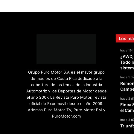
hace 16 
¿AWD,
Todo l
sistem
Grupo Puro Motor S.A es el mayor grupo
hace 1 dí
de medios de Costa Rica dedicado a la
Remont
cobertura de los temas de la Industria
Campeo
Automotriz y los Deportes de Motor desde
el año 2007. La Revista Puro Motor, revista
hace 2 dí
oficial de Expomovil desde el año 2009.
Finca 
Además Puro Motor TV, Puro Motor FM y
el Cam
PuroMotor.com
hace 3 dí
Triunf
Facebook
X
YouTube
Instagram
TikTok