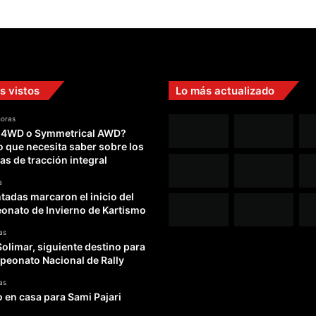
o
t
horas
o
 4WD o Symmetrical AWD?
s
o que necesita saber sobre los
e
as de tracción integral
n
e
a
adas marcaron el inicio del
l
nato de Invierno de Kartismo
W
R
as
C
Solimar, siguiente destino para
peonato Nacional de Rally
as
o en casa para Sami Pajari