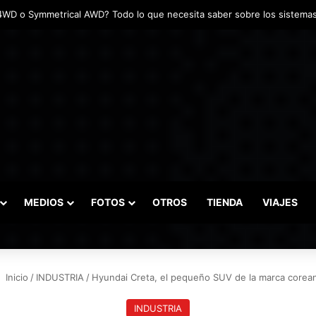
das marcaron el inicio del Campeonato de Invierno de Kartismo
MEDIOS
FOTOS
OTROS
TIENDA
VIAJES
Inicio
/
INDUSTRIA
/
Hyundai Creta, el pequeño SUV de la marca corea
INDUSTRIA