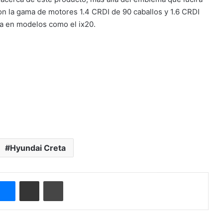
con la gama de motores 1.4 CRDI de 90 caballos y 1.6 CRDI
pa en modelos como el ix20.
Hyundai Creta
Messenger
Compartir por correo electrónico
Imprimir
o 2003. Ese mismo año se involucró en la cobertura de deportes de
mpo en el que se desempeña hasta el día de hoy. Tres veces
ista mas destacada en el campo de los motores.