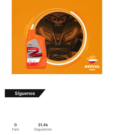
Síguenos
0
31.4k
Fans
Seguidores