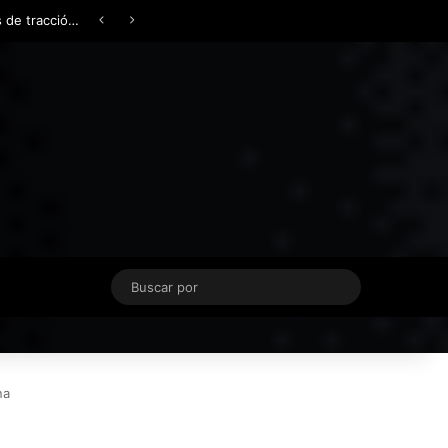
Facebook
X
YouTube
Instagram
TikTok
Acceso
Switch skin
Buscar
por
na