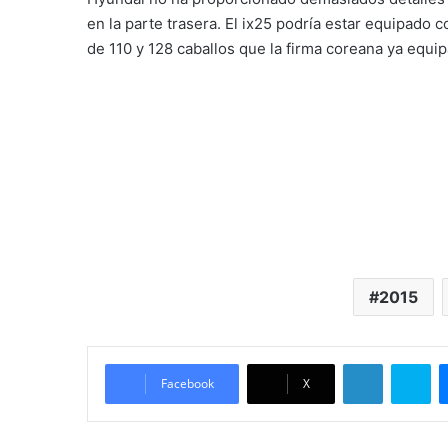
en la parte trasera. El ix25 podría estar equipado 
de 110 y 128 caballos que la firma coreana ya equi
2015
LinkedIn
Skype
Facebook
X
Beatriz Nuñez
Periodista de profesión desde el añ
motor y la industria automotriz, ca
nombrada por FECOM como la period