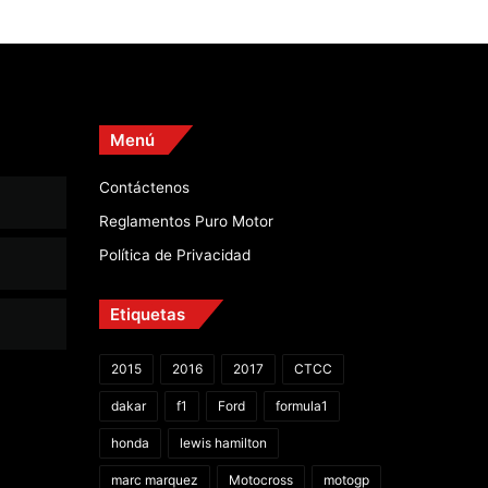
Contáctenos
Reglamentos Puro Motor
Política de Privacidad
Etiquetas
2015
2016
2017
CTCC
dakar
f1
Ford
formula1
honda
lewis hamilton
marc marquez
Motocross
motogp
Parque Viva
puromotor
Rally Dakar
Toyota
wrc