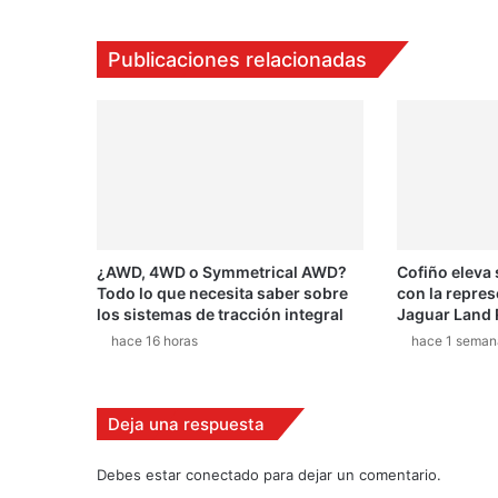
r
e
s
o
a
¿AWD, 4WD o Symmetrical AWD?
Cofiño eleva
l
Todo lo que necesita saber sobre
con la repres
r
los sistemas de tracción integral
Jaguar Land 
a
hace 16 horas
hace 1 seman
l
l
y
Deja una respuesta
Debes estar conectado para dejar un comentario.
Los má