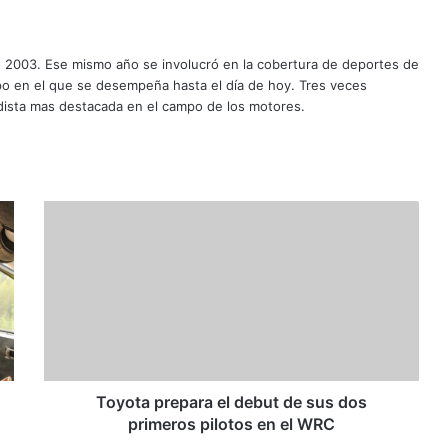
T
o
y
o
t
a
p
r
e
p
Toyota prepara el debut de sus dos
a
primeros pilotos en el WRC
r
a
e
l
d
e
b