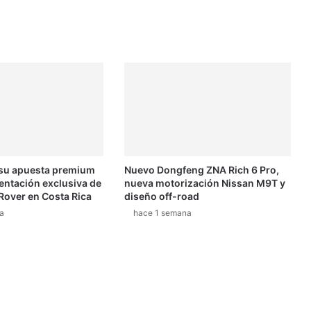
u
t
d
e
s
 su apuesta premium
Nuevo Dongfeng ZNA Rich 6 Pro,
u
entación exclusiva de
nueva motorización Nissan M9T y
s
Rover en Costa Rica
diseño off-road
d
a
hace 1 semana
o
s
p
r
i
m
e
r
o
s
p
i
l
s vistos
Lo más actualizado