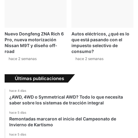
c
l
h
r
o
é
q
c
u
o
Nuevo Dongfeng ZNA Rich 6
Autos eléctricos, ¿qué es lo
e
r
Pro, nueva motorización
que está pasando con el
f
d
Nissan M9T y diseño off-
impuesto selectivo de
r
0
road
consumo?
o
-
hace 2 semanas
hace 2 semanas
n
4
t
0
a
0
Últimas publicaciones
l
-
0
hace 4 días
e
¿AWD, 4WD o Symmetrical AWD? Todo lo que necesita
n
saber sobre los sistemas de tracción integral
3
hace 5 días
1
Remontadas marcaron el inicio del Campeonato de
s
Invierno de Kartismo
e
g
hace 5 días