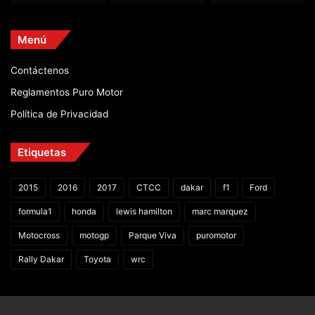
Menú
Contáctenos
Reglamentos Puro Motor
Política de Privacidad
Etiquetas
2015
2016
2017
CTCC
dakar
f1
Ford
formula1
honda
lewis hamilton
marc marquez
Motocross
motogp
Parque Viva
puromotor
Rally Dakar
Toyota
wrc