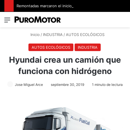
Remontadas marcaron el inicio del Campeonato de Invierno de Kartismo
Menú
Switch
B
Inicio
/
INDUSTRIA
/
AUTOS ECOLÓGICOS
AUTOS ECOLÓGICOS
INDUSTRIA
Hyundai crea un camión que
funciona con hidrógeno
Jose Miguel Arce
septiembre 30, 2019
1 minuto de lectura