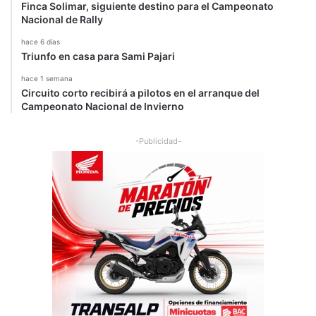
Finca Solimar, siguiente destino para el Campeonato
u
Nacional de Rally
n
d
hace 6 días
o
Triunfo en casa para Sami Pajari
s
hace 1 semana
!
Circuito corto recibirá a pilotos en el arranque del
Campeonato Nacional de Invierno
-Publicidad-