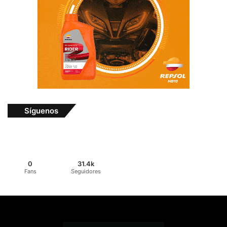
Síguenos
0
31.4k
Fans
Seguidores