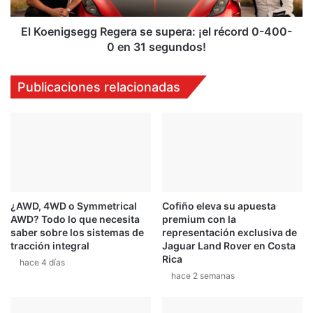
g
z
s
a
e
El Koenigsegg Regera se supera: ¡el récord 0-400-
d
g
0 en 31 segundos!
o
g
t
R
Publicaciones relacionadas
r
e
a
g
s
e
e
r
s
a
c
s
a
e
l
s
o
¿AWD, 4WD o Symmetrical
Cofiño eleva su apuesta
u
AWD? Todo lo que necesita
premium con la
f
p
saber sobre los sistemas de
representación exclusiva de
r
e
tracción integral
Jaguar Land Rover en Costa
i
r
Rica
hace 4 días
a
a
hace 2 semanas
n
:
t
¡
e
e