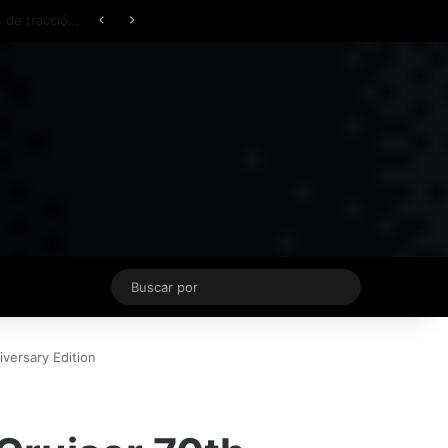
Facebook
X
YouTube
Instagram
TikTok
Acceso
Switch skin
Buscar
por
iversary Edition