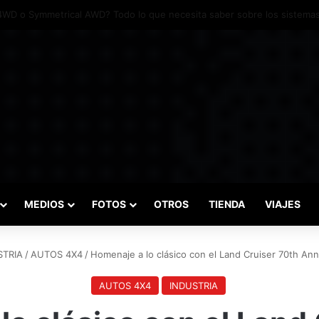
das marcaron el inicio del Campeonato de Invierno de Kartismo
MEDIOS
FOTOS
OTROS
TIENDA
VIAJES
STRIA
/
AUTOS 4X4
/
Homenaje a lo clásico con el Land Cruiser 70th Ann
AUTOS 4X4
INDUSTRIA