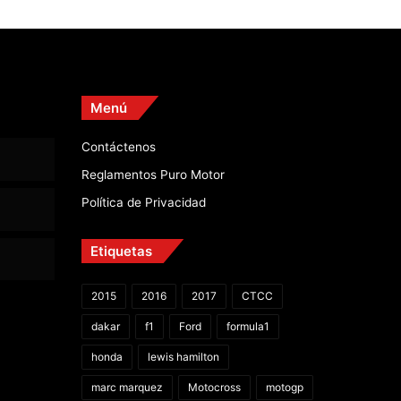
Menú
Contáctenos
Reglamentos Puro Motor
Política de Privacidad
Etiquetas
2015
2016
2017
CTCC
dakar
f1
Ford
formula1
honda
lewis hamilton
marc marquez
Motocross
motogp