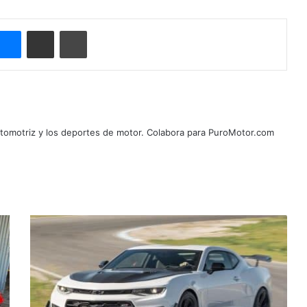
ype
Messenger
Compartir por correo electrónico
Imprimir
automotriz y los deportes de motor. Colabora para PuroMotor.com
Chevrolet
Camaro
sería
reemplazado
por
un