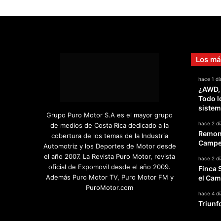
Los má
hace 1 dí
¿AWD,
Todo l
sistem
Grupo Puro Motor S.A es el mayor grupo
hace 2 dí
de medios de Costa Rica dedicado a la
Remont
cobertura de los temas de la Industria
Campeo
Automotriz y los Deportes de Motor desde
el año 2007. La Revista Puro Motor, revista
hace 2 dí
oficial de Expomovil desde el año 2009.
Finca 
Además Puro Motor TV, Puro Motor FM y
el Cam
PuroMotor.com
hace 4 dí
Triunf
Facebook
X
YouTube
Instagram
TikTok