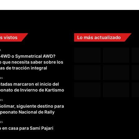
s vistos
Lo más actualizado
a
 4WD o Symmetrical AWD?
o que necesita saber sobre los
as de tracción integral
as
adas marcaron el inicio del
nato de Invierno de Kartismo
as
Solimar, siguiente destino para
peonato Nacional de Rally
as
o en casa para Sami Pajari