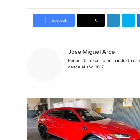
LinkedIn
Sk
Facebook
X
Jose Miguel Arce
Periodista, experto en la industria 
desde el año 2017.
Sitio
web
¿Cuál
pandemia?
El
SUV
deportivo
más