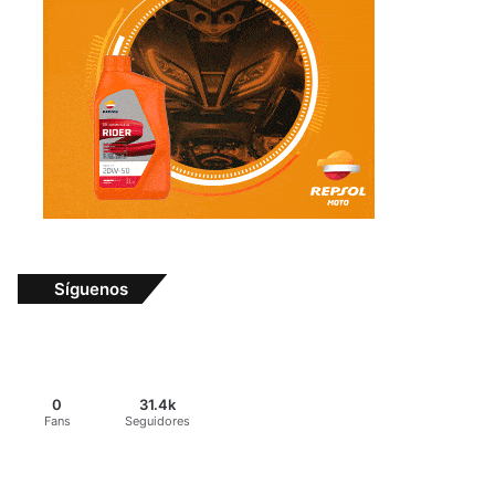
Síguenos
0
31.4k
Fans
Seguidores