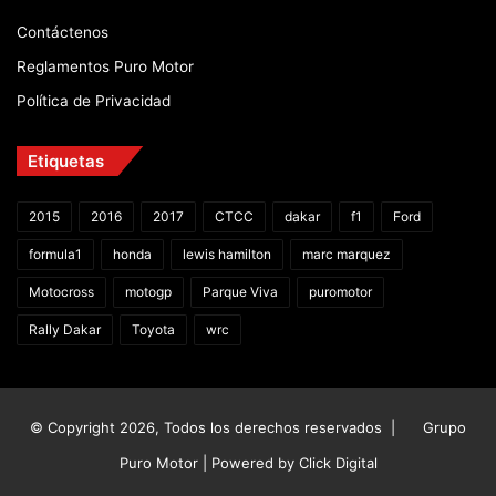
Contáctenos
Reglamentos Puro Motor
Política de Privacidad
Etiquetas
2015
2016
2017
CTCC
dakar
f1
Ford
formula1
honda
lewis hamilton
marc marquez
Motocross
motogp
Parque Viva
puromotor
Rally Dakar
Toyota
wrc
© Copyright 2026, Todos los derechos reservados |
Grupo
Puro Motor | Powered by
Click Digital