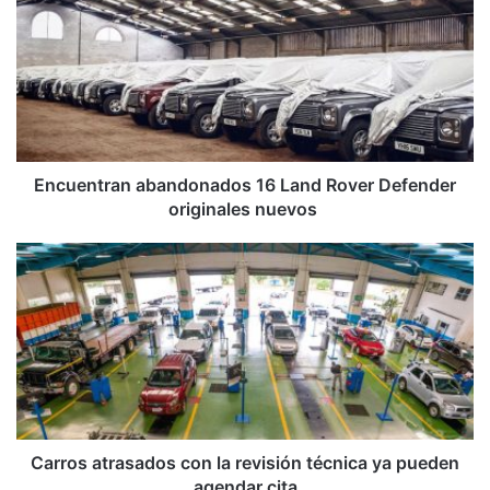
16
Land
Rover
Defender
originales
nuevos
Encuentran abandonados 16 Land Rover Defender
originales nuevos
Carros
atrasados
con
la
revisión
técnica
ya
pueden
agendar
cita
Carros atrasados con la revisión técnica ya pueden
agendar cita