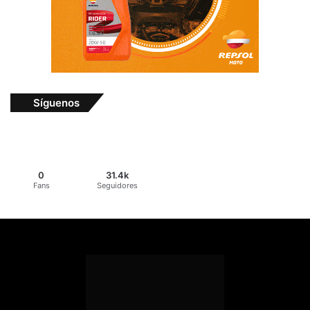
Síguenos
0
31.4k
Fans
Seguidores