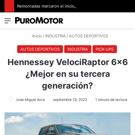
Remontadas marcaron el inicio del Campeonato de Invierno de Kartismo
Menú
Switch
B
Inicio
/
INDUSTRIA
/
AUTOS DEPORTIVOS
AUTOS DEPORTIVOS
INDUSTRIA
PICK-UPS
Hennessey VelociRaptor 6×6
¿Mejor en su tercera
generación?
Jose Miguel Arce
septiembre 19, 2022
1 minuto de lectura