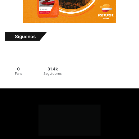
Síguenos
0
31.4k
Fans
Seguidores