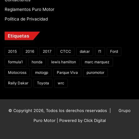
Reglamentos Puro Motor
Política de Privacidad
Etiquetas
2015
2016
2017
CTCC
dakar
f1
Ford
formula1
honda
lewis hamilton
marc marquez
Motocross
motogp
Parque Viva
puromotor
Rally Dakar
Toyota
wrc
© Copyright 2026, Todos los derechos reservados |
Grupo
Puro Motor | Powered by
Click Digital
Facebook
X
YouTube
Instagram
TikTok