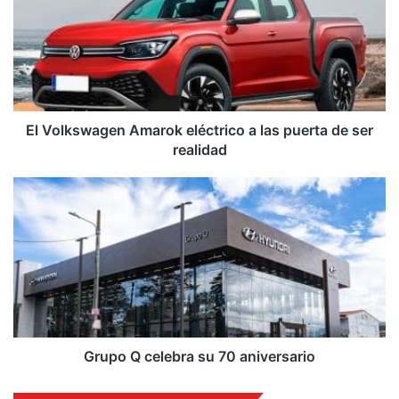
eléctrico
a
las
puerta
de
ser
realidad
El Volkswagen Amarok eléctrico a las puerta de ser
realidad
Grupo
Q
celebra
su
70
aniversario
Grupo Q celebra su 70 aniversario