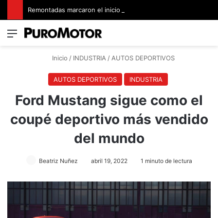
Remontadas marcaron el inicio del Campeonato de Invierno de Kartismo
Menú
Switch
B
Inicio
/
INDUSTRIA
/
AUTOS DEPORTIVOS
AUTOS DEPORTIVOS
INDUSTRIA
Ford Mustang sigue como el
coupé deportivo más vendido
del mundo
Beatriz Nuñez
abril 19, 2022
1 minuto de lectura