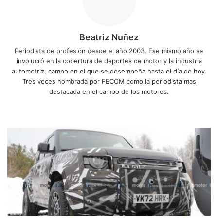
Beatriz Nuñez
Periodista de profesión desde el año 2003. Ese mismo año se
involucró en la cobertura de deportes de motor y la industria
automotriz, campo en el que se desempeña hasta el día de hoy.
Tres veces nombrada por FECOM como la periodista mas
destacada en el campo de los motores.
Sitio
Facebook
X
YouTube
Instagram
web
El
Land
Rover
Defender
SVX
tendrá
motor
v8
BMW