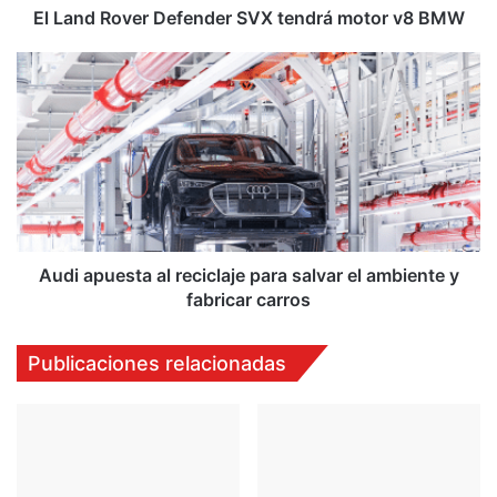
El Land Rover Defender SVX tendrá motor v8 BMW
Audi
apuesta
al
reciclaje
para
salvar
el
ambiente
y
fabricar
Audi apuesta al reciclaje para salvar el ambiente y
carros
fabricar carros
Publicaciones relacionadas