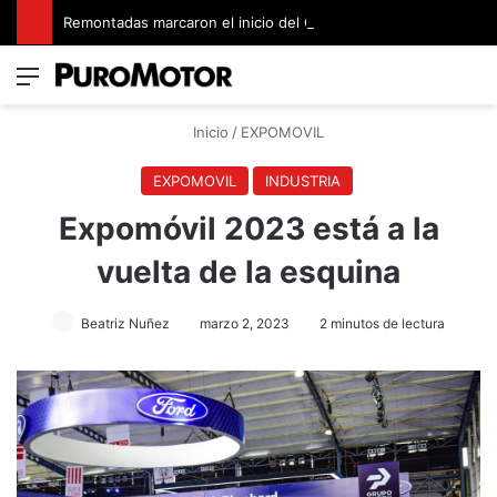
Remontadas marcaron el inicio del Campeonato de Invierno de Kartismo
Menú
Switch
B
Inicio
/
EXPOMOVIL
EXPOMOVIL
INDUSTRIA
Expomóvil 2023 está a la
vuelta de la esquina
Beatriz Nuñez
marzo 2, 2023
2 minutos de lectura