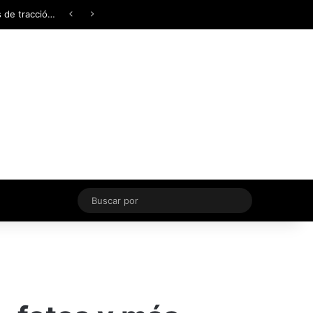
Facebook
X
YouTube
Instagram
TikTok
Acceso
Switch skin
Buscar
por