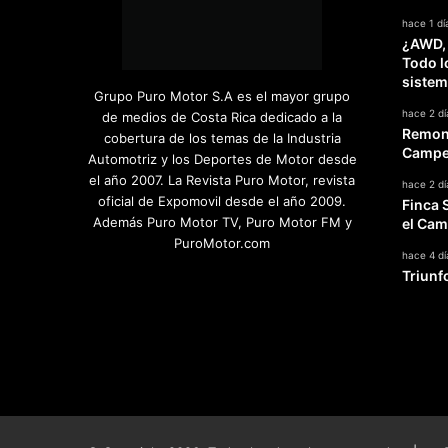
hace 1 dí
¿AWD,
Todo l
sistem
Grupo Puro Motor S.A es el mayor grupo
hace 2 dí
de medios de Costa Rica dedicado a la
Remont
cobertura de los temas de la Industria
Campeo
Automotriz y los Deportes de Motor desde
el año 2007. La Revista Puro Motor, revista
hace 2 dí
oficial de Expomovil desde el año 2009.
Finca 
Además Puro Motor TV, Puro Motor FM y
el Cam
PuroMotor.com
hace 4 dí
Triunf
Facebook
X
YouTube
Instagram
TikTok