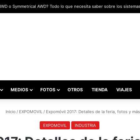
das marcaron el inicio del Campeonato de Invierno de Kartismo
MEDIOS
FOTOS
OTROS
TIENDA
VIAJES
Inicio
/
EXPOMOVIL
/
Expomóvil 2017: Detalles de la feria, fotos y más
EXPOMOVIL
INDUSTRIA