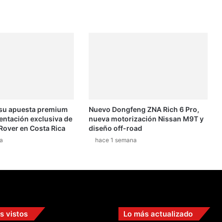
i
v
o
s
d
e
l
a
E
x
 su apuesta premium
Nuevo Dongfeng ZNA Rich 6 Pro,
p
entación exclusiva de
nueva motorización Nissan M9T y
o
Rover en Costa Rica
diseño off-road
m
a
hace 1 semana
ó
v
i
l
2
0
1
s vistos
Lo más actualizado
7