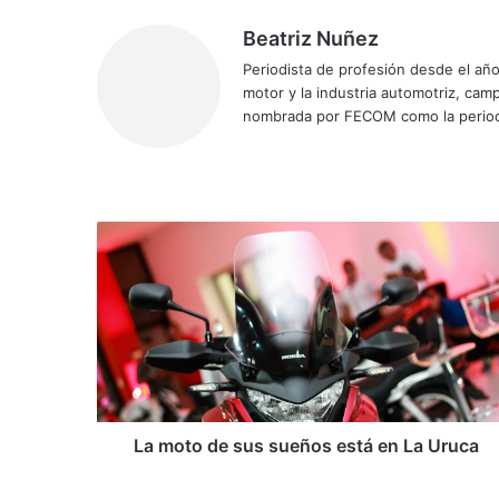
Beatriz Nuñez
Periodista de profesión desde el añ
motor y la industria automotriz, ca
nombrada por FECOM como la period
Siti
Fa
X
Yo
Ins
o
ce
uT
tag
we
bo
ub
ra
b
ok
e
m
L
a
m
o
t
o
d
e
s
u
La moto de sus sueños está en La Uruca
s
s