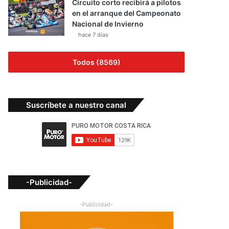
Circuito corto recibirá a pilotos
en el arranque del Campeonato
Nacional de Invierno
hace 7 días
Todos (8569)
Suscríbete a nuestro canal
-Publicidad-
-Publicidad-