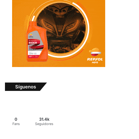
Síguenos
0
31.4k
Fans
Seguidores