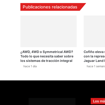
u
Publicaciones relacionadas
e
ñ
o
s
e
s
t
á
e
¿AWD, 4WD o Symmetrical AWD?
Cofiño eleva
n
Todo lo que necesita saber sobre
con la repres
L
los sistemas de tracción integral
Jaguar Land 
a
hace 1 día
hace 1 seman
U
r
u
c
a
Los má