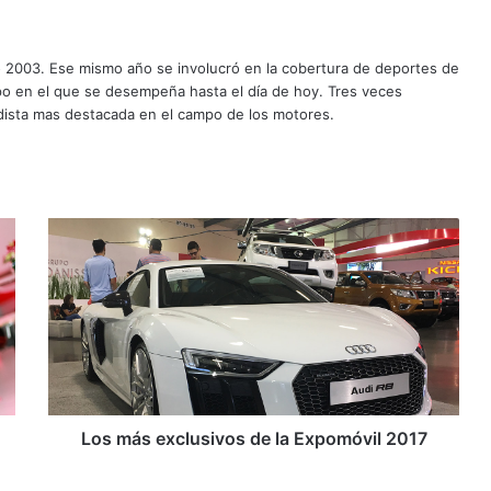
o 2003. Ese mismo año se involucró en la cobertura de deportes de
mpo en el que se desempeña hasta el día de hoy. Tres veces
ista mas destacada en el campo de los motores.
L
o
s
m
á
s
e
x
c
l
Los más exclusivos de la Expomóvil 2017
u
s