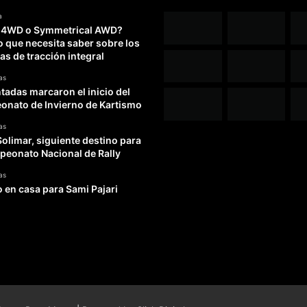
a
 4WD o Symmetrical AWD?
o que necesita saber sobre los
as de tracción integral
as
adas marcaron el inicio del
nato de Invierno de Kartismo
as
Solimar, siguiente destino para
peonato Nacional de Rally
as
o en casa para Sami Pajari