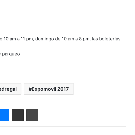
e 10 am a 11 pm, domingo de 10 am a 8 pm, las boleterías
e parqueo
edregal
Expomovil 2017
Messenger
Compartir por correo electrónico
Imprimir