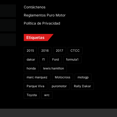
Contáctenos
Reglamentos Puro Motor
Política de Privacidad
Etiquetas
2015
2016
2017
CTCC
dakar
f1
Ford
formula1
honda
lewis hamilton
marc marquez
Motocross
motogp
Parque Viva
puromotor
Rally Dakar
Toyota
wrc