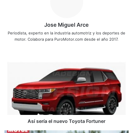
Jose Miguel Arce
Periodista, experto en la industria automotriz y los deportes de
motor. Colabora para PuroMotor.com desde el año 2017.
Sitio
web
Así
sería
el
nuevo
Toyota
Fortuner
Así sería el nuevo Toyota Fortuner