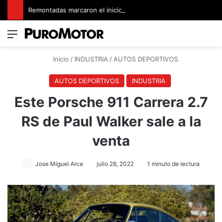
Remontadas marcaron el inicio del Campeonato de Invierno de Kartismo
Menú
Switch
B
Inicio
/
INDUSTRIA
/
AUTOS DEPORTIVOS
AUTOS DEPORTIVOS
INDUSTRIA
Este Porsche 911 Carrera 2.7
RS de Paul Walker sale a la
venta
Jose Miguel Arce
julio 28, 2022
1 minuto de lectura