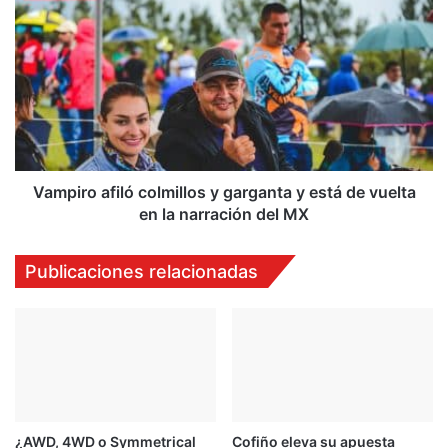
Vampiro
afiló
colmillos
y
garganta
y
está
de
vuelta
en
Vampiro afiló colmillos y garganta y está de vuelta
la
en la narración del MX
narración
del
Publicaciones relacionadas
MX
¿AWD, 4WD o Symmetrical
Cofiño eleva su apuesta